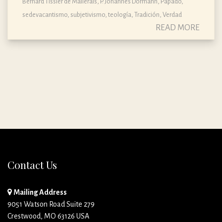
Bernard Tissier de Mallerais
,
P. Johannes Dormann
,
Papado
,
sedevacantismo
,
subjetivismo
,
teología
,
Tradición
,
Verdad
READ MORE
Contact Us
Mailing Address
9051 Watson Road Suite 279
Crestwood, MO 63126 USA