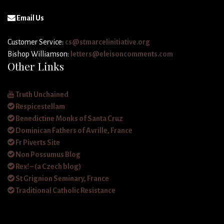
Email Us
Customer Service:
cs@stmarcelinitiative.org
Bishop Williamson:
letters@eleisoncomments.com
Other Links
Truth Unchained
Respicestellam
Benedictine Monks of Santa Cruz
Dominican Fathers of Avrille, France
Fr Piverts Site
Non Possumus Blog
Rex! – (a Czech blog)
St Grignion Seminary, France
Traditional Catholic Resistance