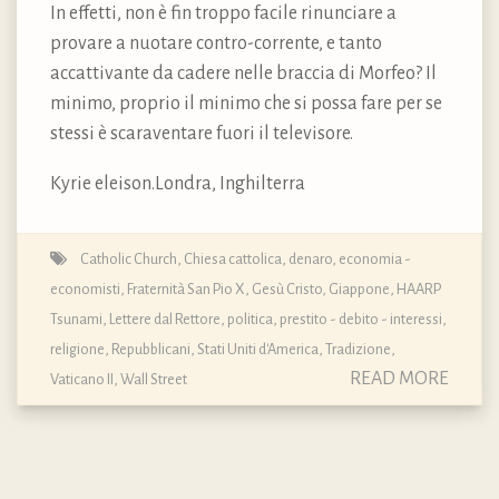
In effetti, non è fin troppo facile rinunciare a
provare a nuotare contro-corrente, e tanto
accattivante da cadere nelle braccia di Morfeo? Il
minimo, proprio il minimo che si possa fare per se
stessi è scaraventare fuori il televisore.
Kyrie eleison.Londra, Inghilterra
Catholic Church
,
Chiesa cattolica
,
denaro
,
economia -
economisti
,
Fraternità San Pio X
,
Gesù Cristo
,
Giappone
,
HAARP
Tsunami
,
Lettere dal Rettore
,
politica
,
prestito - debito - interessi
,
religione
,
Repubblicani
,
Stati Uniti d'America
,
Tradizione
,
READ MORE
Vaticano II
,
Wall Street