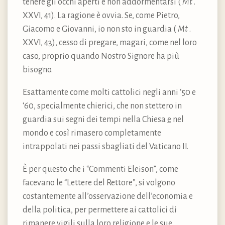
tenere gli occhi aperti e non addormentarsi (
Mt
.
XXVI, 41). La ragione è ovvia. Se, come Pietro,
Giacomo e Giovanni, io non sto in guardia (
Mt
.
XXVI, 43), cesso di pregare, magari, come nel loro
caso, proprio quando Nostro Signore ha più
bisogno.
Esattamente come molti cattolici negli anni ‘50 e
‘60, specialmente chierici, che non stettero in
guardia sui segni dei tempi nella Chiesa
e
nel
mondo e così rimasero completamente
intrappolati nei passi sbagliati del Vaticano II.
È per questo che i “Commenti Eleison”, come
facevano le “Lettere del Rettore”, si volgono
costantemente all’osservazione dell’economia e
della politica, per permettere ai cattolici di
rimanere vigili sulla loro
religione
e le sue