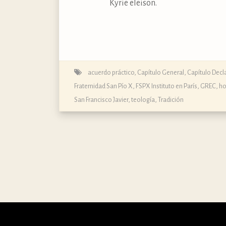
Kyrie eleison.
acuerdo práctico
,
Capítulo General, Capítulo Decla
Fraternidad San Pío X
,
FSPX Instituto en París
,
GREC
,
h
San Francisco Javier
,
teología
,
Tradición