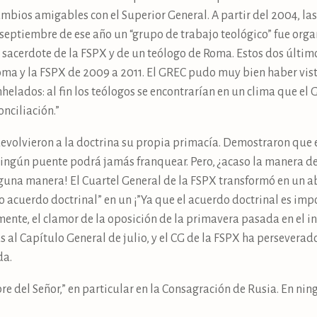
mbios amigables con el Superior General. A partir del 2004, la
 septiembre de ese año un “grupo de trabajo teológico” fue orga
 sacerdote de la FSPX y de un teólogo de Roma. Estos dos último
oma y la FSPX de 2009 a 2011. El GREC pudo muy bien haber vist
helados: al fin los teólogos se encontrarían en un clima que el
onciliación.”
devolvieron a la doctrina su propia primacía. Demostraron que en
ningún puente podrá jamás franquear. Pero, ¿acaso la manera 
nguna manera! El Cuartel General de la FSPX transformó en un abr
o acuerdo doctrinal” en un ¡”Ya que el acuerdo doctrinal es im
nte, el clamor de la oposición de la primavera pasada en el in
s al Capítulo General de julio, y el CG de la FSPX ha persever
da.
re del Señor,” en particular en la Consagración de Rusia. En nin