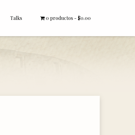
Talks
0 productos
$0.00
All Talks
Bishop Williamson
Dr. White
Interviews
Literature Seminars
Rector Letters
Sermons