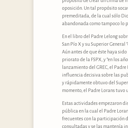
propósito de crear un clima de mu
oposición. Un tal propósito soca
premeditada, de la cual sólo Dio
abandonada como tampoco lo pue
En el libro del Padre Lelong sob
San Pío X y su Superior General 
Aún antes de que éste haya sido
priorato de la FSPX, y “en los a
lanzamiento del GREC, el Padre 
influencia decisiva sobre las pu
y rápidamente obtuvo del Superio
momento, el Padre Lorans tuvo u
Estas actividades empezaron dis
pública en la cual el Padre Lora
frecuentes con la participación d
consultadas y se las mantenía i