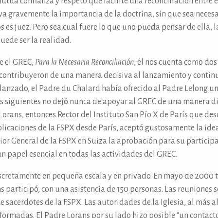
tua confianza y respeto que facilite una reconciliación entre ell
va gravemente la importancia de la doctrina, sin que sea necesa
s es juez. Pero sea cual fuere lo que uno pueda pensar de ella, 
de ser la realidad.
re el GREC,
Para la Necesaria Reconciliación
, él nos cuenta como dos
“contribuyeron de una manera decisiva al lanzamiento y continu
 lanzado, el Padre du Chalard había ofrecido al Padre Lelong u
ños siguientes no dejó nunca de apoyar al GREC de una manera dis
Lorans, entonces Rector del Instituto San Pío X de París que d
blicaciones de la FSPX desde París, aceptó gustosamente la idea 
r General de la FSPX en Suiza la aprobación para su participac
n papel esencial en todas las actividades del GREC.
cretamente en pequeña escala y en privado. En mayo de 2000 t
ns participó, con una asistencia de 150 personas. Las reuniones 
e sacerdotes de la FSPX. Las autoridades de la Iglesia, al más a
nformadas. El Padre Lorans por su lado hizo posible “un contac