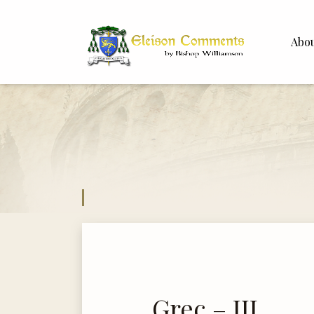
Abo
Bishop 
Dr. Whit
Grec – III