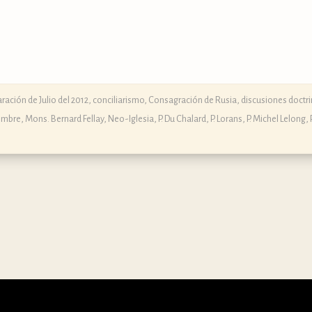
ración de Julio del 2012
,
conciliarismo
,
Consagración de Rusia
,
discusiones doctri
ombre
,
Mons. Bernard Fellay
,
Neo-Iglesia
,
P. Du Chalard
,
P. Lorans
,
P. Michel Lelong
,