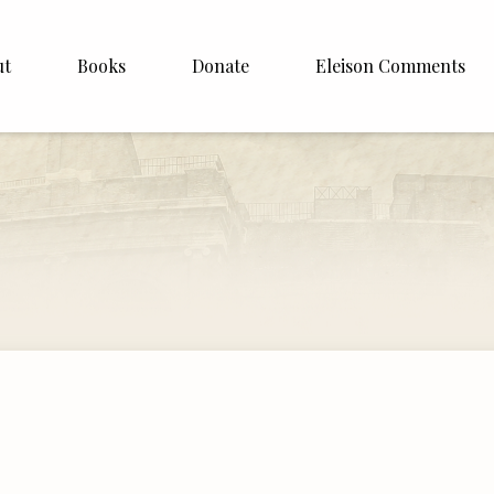
ut
Books
Donate
Eleison Comments
Williamson
About
e
English
Español
Francais
Deutsh
Italiano
Subscribe