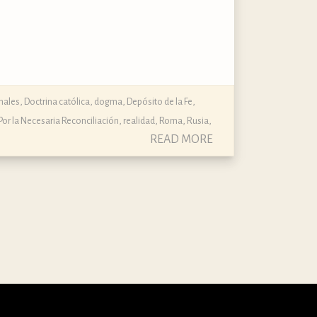
nales
,
Doctrina católica, dogma, Depósito de la Fe
,
Por la Necesaria Reconciliación
,
realidad
,
Roma
,
Rusia
,
READ MORE