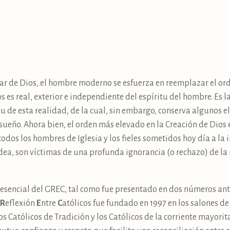
r de Dios, el hombre moderno se esfuerza en reemplazar el or
s es real, exterior e independiente del espíritu del hombre. Es l
 de esta realidad, de la cual, sin embargo, conserva algunos 
 sueño. Ahora bien, el orden más elevado en la Creación de Dios
 todos los hombres de Iglesia y los fieles sometidos hoy día a la 
ea, son víctimas de una profunda ignorancia (o rechazo) de la 
 esencial del GREC, tal como fue presentado en dos números ant
R
eflexión
E
ntre
C
atólicos fue fundado en 1997 en los salones 
s Católicos de Tradición y los Católicos de la corriente mayoritar