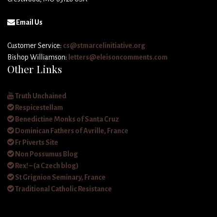
Email Us
Customer Service:
cs@stmarcelinitiative.org
Bishop Williamson:
letters@eleisoncomments.com
Other Links
Truth Unchained
Respicestellam
Benedictine Monks of Santa Cruz
Dominican Fathers of Avrille, France
Fr Piverts Site
Non Possumus Blog
Rex! – (a Czech blog)
St Grignion Seminary, France
Traditional Catholic Resistance