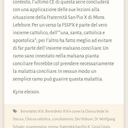
contesto, l’ultimo CE di questa serie concluderà
con una applicazione delle sue lezioni alla
situazione della Fraternità San Pio X di Mons.
Lefebvre. Per un verso la FSSPX è parte del vero
insieme cattolico, dell’”una, santa, cattolica e
apostolica”; per l’altro ha fatto meglio ad evitare
di far parte dell’insieme malsano conciliare. Un
ramo sano innestato nella malsana pianta
conciliare finirebbe col prendere necessariamente
la malattia conciliare. In nessun modo un
semplice ramo può guarire questa malattia.
Kyrie eleison.
Benedetto XVI
,
Benedetto XVI e come la Chiesa Vede Se
Stessa
,
Chiesa cattolica
,
conciliarismo
,
Dei Verbum
,
Dr. Wolfgang
Schuler
,
ecumenismo
,
eresia
,
Fraternità San Pio X
,
Gesù Cristo
,