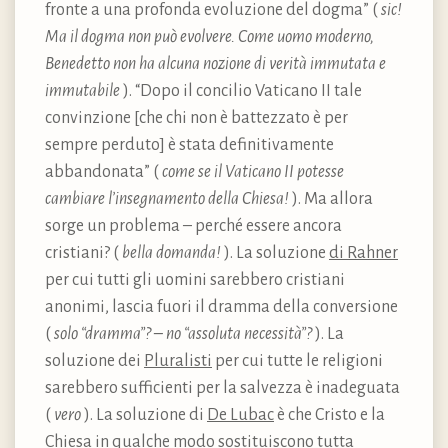
fronte a una profonda evoluzione del dogma” (
sic!
Ma il dogma non può evolvere. Come uomo moderno,
Benedetto non ha alcuna nozione di verità immutata e
immutabile
). “Dopo il concilio Vaticano II tale
convinzione [che chi non è battezzato è per
sempre perduto] è stata definitivamente
abbandonata” (
come se il Vaticano II potesse
cambiare l’insegnamento della Chiesa!
). Ma allora
sorge un problema – perché essere ancora
cristiani? (
bella domanda!
). La soluzione
di Rahner
per cui tutti gli uomini sarebbero cristiani
anonimi, lascia fuori il dramma della conversione
(
solo “dramma”? – no “assoluta necessità”?
). La
soluzione dei
Pluralisti
per cui tutte le religioni
sarebbero sufficienti per la salvezza è inadeguata
(
vero
). La soluzione di
De Lubac
è che Cristo e la
Chiesa in qualche modo sostituiscono tutta