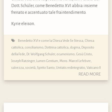
Dott. Schüler, come Benedetto XVI abbia insieme
frenato e accentuato tale fraintendimento.
Kyrie eleison.
Benedetto XVI e come la Chiesa Vede Se Stessa
,
Chiesa
cattolica
,
conciliarismo
,
Dottrina cattolica, dogma, Deposito
della Fede
,
Dr. Wolfgang Schuler
,
ecumenismo
,
Gesù Cristo
,
Joseph Ratzinger
,
Lumen Gentium
,
Mons. Marcel Lefebvre
,
salvezza
,
società
,
Spirito Santo
,
Unitatis redintegratio
,
Vaticano II
READ MORE