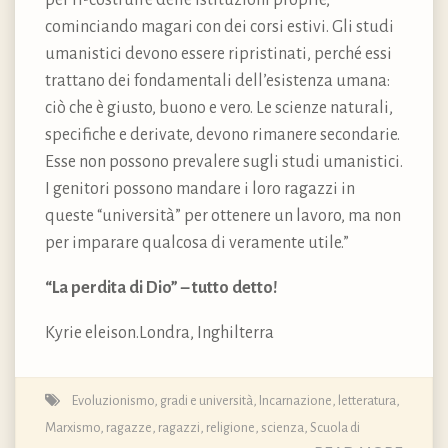
per ri-costruire delle istituzioni proprie,
cominciando magari con dei corsi estivi. Gli studi
umanistici devono essere ripristinati, perché essi
trattano dei fondamentali dell’esistenza umana:
ciò che è giusto, buono e vero. Le scienze naturali,
specifiche e derivate, devono rimanere secondarie.
Esse non possono prevalere sugli studi umanistici.
I genitori possono mandare i loro ragazzi in
queste “università” per ottenere un lavoro, ma non
per imparare qualcosa di veramente utile.”
“La perdita di Dio” – tutto detto!
Kyrie eleison.Londra, Inghilterra
Evoluzionismo
,
gradi e università
,
Incarnazione
,
letteratura
,
Marxismo
,
ragazze
,
ragazzi
,
religione
,
scienza
,
Scuola di