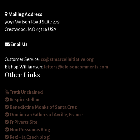
Mailing Address
9051 Watson Road Suite 279
Crestwood, MO 63126 USA
Email Us
Customer Service:
cs@stmarcelinitiative.org
Bishop Williamson:
letters@eleisoncomments.com
Other Links
Truth Unchained
Respicestellam
Benedictine Monks of Santa Cruz
Dominican Fathers of Avrille, France
Fr Piverts Site
Non Possumus Blog
Rex! – (a Czech blog)