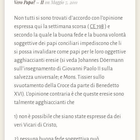
Vero Papa? – II
on Maggio 7, 2011
Non tutti si sono trovati d’accordo con l’opinione
espressa qui la settimana scorsa (
CE 198
) e
secondo la quale la buona fede e la buona volontà
soggettive dei papi conciliari impediscono che li
si possa invalidare come papi per le loro oggettive
agghiaccianti eresie (si veda Johannes Döermann
sull’insegnamento di Giovanni Paolo II sulla
salvezza universale; e Mons. Tissier sullo
svuotamento della Croce da parte di Benedetto
XVI). L’opinione contraria è che queste eresie sono
talmente agghiaccianti che
1) non è possibile che siano state espresse da dei
veri Vicari di Cristo,
2) nessuna buona fede soggettiva può