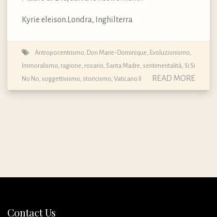
Kyrie eleison.Londra, Inghilterra
Antropocentrismo
,
Don Marie-Dominique
,
Evoluzionismo
,
Immoralismo
,
ragione
,
rosario
,
Santa Madre
,
sentimentalità
,
Si Si
READ MORE
No No
,
soggettivismo
,
storicismo
,
Vaticano II
Contact Us