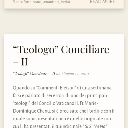
READ MORE
Francoforte
,
stato
,
umanistici
,
Verità
“Teologo” Conciliare
– II
“Teologo” Conciliare – II
on Giugno 12, 2010
Quando su “Commenti Eleison” di una settimana
fa si è parlato di sei errori di uno dei principali
“teologi” del Concilio Vaticano II, Fr. Marie-
Dominique Chenu, si è precisato che l’ordine con il
quale sono presentati non è quello originale con
cui li ha presentati il quindicinale “
Si Si No No
”,