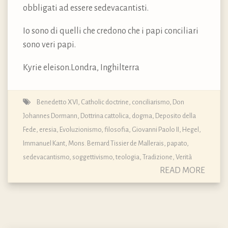
obbligati ad essere sedevacantisti.
Io sono di quelli che credono che i papi conciliari
sono veri papi.
Kyrie eleison.Londra, Inghilterra
Benedetto XVI
,
Catholic doctrine
,
conciliarismo
,
Don
Johannes Dormann
,
Dottrina cattolica, dogma, Deposito della
Fede
,
eresia
,
Evoluzionismo
,
filosofia
,
Giovanni Paolo II
,
Hegel
,
Immanuel Kant
,
Mons. Bernard Tissier de Mallerais
,
papato
,
sedevacantismo
,
soggettivismo
,
teologia
,
Tradizione
,
Verità
READ MORE