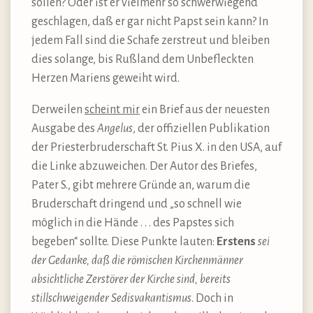
sollen? Oder ist er vielmehr so schwerwiegend
geschlagen, daß er gar nicht Papst sein kann? In
jedem Fall sind die Schafe zerstreut und bleiben
dies solange, bis Rußland dem Unbefleckten
Herzen Mariens geweiht wird.
Derweilen
scheint mir
ein Brief aus der neuesten
Ausgabe des
Angelus
, der offiziellen Publikation
der Priesterbruderschaft St. Pius X. in den USA, auf
die Linke abzuweichen. Der Autor des Briefes,
Pater S., gibt mehrere Gründe an, warum die
Bruderschaft dringend und „so schnell wie
möglich in die Hände . . . des Papstes sich
begeben“ sollte. Diese Punkte lauten:
Erstens
sei
der Gedanke, daß die römischen Kirchenmänner
absichtliche Zerstörer der Kirche sind, bereits
stillschweigender Sedisvakantismus
. Doch in