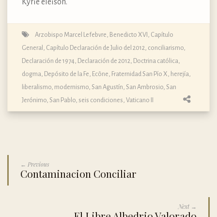
Kyrie eleison.
Arzobispo Marcel Lefebvre
,
Benedicto XVI
,
Capítulo
General, Capítulo Declaración de Julio del 2012
,
conciliarismo
,
Declaración de 1974
,
Declaración de 2012
,
Doctrina católica,
dogma, Depósito de la Fe
,
Ecône
,
Fraternidad San Pío X
,
herejía
,
liberalismo
,
modernismo
,
San Agustín
,
San Ambrosio
,
San
Jerónimo
,
San Pablo
,
seis condiciones
,
Vaticano II
← Previous
Contaminacion Conciliar
Next →
El Libre Albedrio Valorado