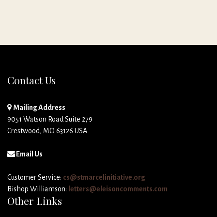
Contact Us
Mailing Address
9051 Watson Road Suite 279
Crestwood, MO 63126 USA
Email Us
Customer Service:
cs@stmarcelinitiative.org
Bishop Williamson:
letters@eleisoncomments.com
Other Links