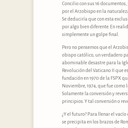
Concilio con sus 16 documentos, y
por el Arzobispo en la naturalez
Se deduciría que con esta exclu
por algo bien diferente. En real
simplemente un golpe final.
Pero no pensemos que el Arzobisp
obispo católico, un verdadero pas
abominable desastre para la Igles
Revolución del Vaticano II que e
fundación en 1970 de la FSPX que
Noviembre, 1974, que fue como la 
Solamente la conversión y revers
principios. Y tal conversión o re
¿Y el futuro? Para llenar el vac
se precipita en los brazos de Ro