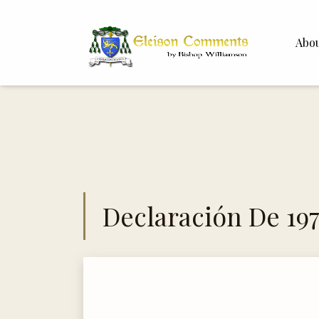
Abo
Bishop 
Dr. Whit
Declaración De 19