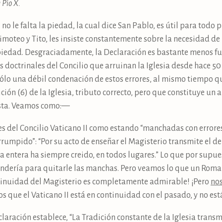
 Pío X.
no le falta la piedad, la cual dice San Pablo, es útil para todo pr
imoteo y Tito, les insiste constantemente sobre la necesidad de
iedad. Desgraciadamente, la Declaración es bastante menos fuer
 doctrinales del Concilio que arruinan la Iglesia desde hace 50 
 sólo una débil condenación de estos errores, al mismo tiempo qu
ición (6) de la Iglesia, tributo correcto, pero que constituye u
rista. Veamos como:—
des del Concilio Vaticano II como estando “manchadas con errore
terrumpido”: “Por su acto de enseñar el Magisterio transmite el 
sia entera ha siempre creido, en todos lugares.” Lo que por sup
avandería para quitarle las manchas. Pero veamos lo que un Roma
ntinuidad del Magisterio es completamente admirable! ¡Pero
no
s que el Vaticano II está en continuidad con el pasado, y no e
laración establece, “La Tradición constante de la Iglesia transmi