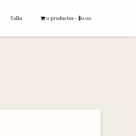
Talks
0 productos
$0.00
All Talks
Bishop Williamson
Dr. White
Interviews
Literature Seminars
Rector Letters
Sermons