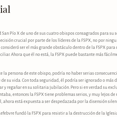
ial
ad San Pío X de uno de sus cuatro obispos consagrados para su s
 decisión crucial por parte de los líderes de la FSPX, no por ning
consideró ser el más grande obstáculo dentro de la FSPX para c
ciliar. Ahora que él no está, la FSPX puede bastante más fácil
 la persona de este obispo, podría no haber serias consecuencia
de su vida. Con toda seguridad, él podría ser ignorado o más d
r y regañar en su solitaria jubilación. Pero si en verdad su excl
taba, entonces la FSPX tiene problemas serios, y muy lejos de r
, ahora está expuesta a ser despedazada por la disensión silenc
efebvre fundó la FSPX para resistir a la destrucción de la Iglesia