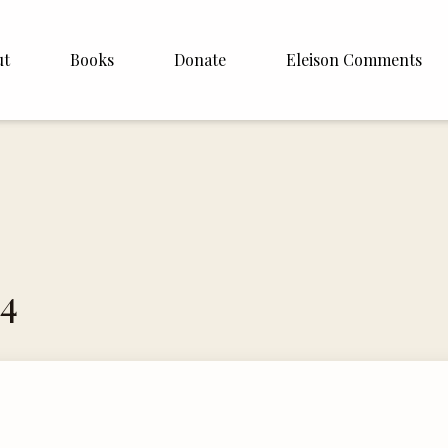
ut
Books
Donate
Eleison Comments
Williamson
About
e
English
Español
Francais
74
Deutsh
Italiano
Subscribe