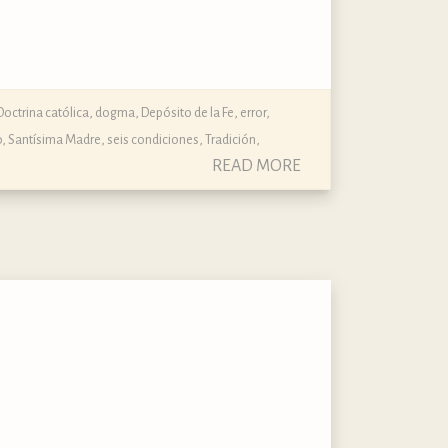
Doctrina católica, dogma, Depósito de la Fe
,
error
,
o
,
Santísima Madre
,
seis condiciones
,
Tradición
,
READ MORE