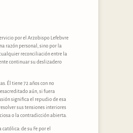
ervicio por el Arzobispo Lefebvre
una razón personal, sino por la
ualquier reconciliación entre la
mente continuar su deslizadero
s. Él tiene 72 años con no
esacreditado aún, si fuera
usión significa el repudio de esa
esolver sus tensiones interiores
iosa o la contradicción abierta.
 católica: de su Fe por el