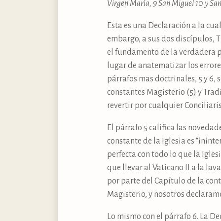
Virgen María, 9 San Miguel 10 y San
Esta es una Declaración a la cual 
embargo, a sus dos discípulos, T
el fundamento de la verdadera p
lugar de anatematizar los errores
párrafos mas doctrinales, 5 y 6,
constantes Magisterio (5) y Trad
revertir por cualquier Concilia
El párrafo 5 califica las noveda
constante de la Iglesia es “inin
perfecta con todo lo que la Igle
que llevar al Vaticano II a la l
por parte del Capítulo de la co
Magisterio, y nosotros declaramo
Lo mismo con el párrafo 6. La Dec