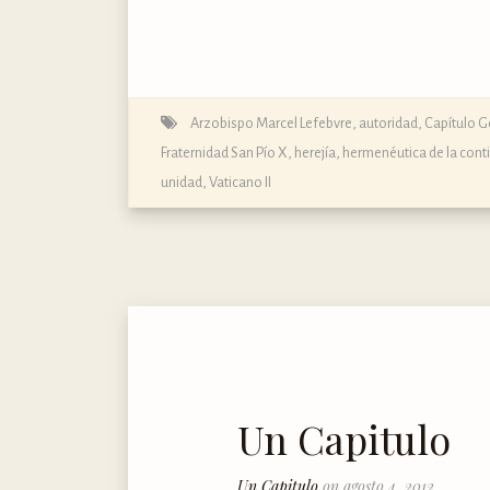
Arzobispo Marcel Lefebvre
,
autoridad
,
Capítulo Ge
Fraternidad San Pío X
,
herejía
,
hermenéutica de la cont
unidad
,
Vaticano II
Un Capitulo
Un Capitulo
on agosto 4, 2012