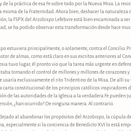
 de la práctica de esa Fe sobre todo por la Nueva Misa. La resis
a misma de la Fraternidad. Ahora bien, deshacer la naturaleza d
sión, la FSPX del Arzobispo Lefebvre está bien encaminada a se
idad, se ha podido observar esta transformación desde hace muc
o estuviera principalmente, o solamente, contra el Concilio. Pr
tor de almas, como está claro en sus escritos anteriores al Conc
ia tuvo lugar, él pronto vio que la tarea más urgente en defensa 
staba tomando el control de millones y millones de corazones y d
 usaría exclusivamente el rito Tridentino de la Misa. De allí s
carta constitucional de los principios católicos inspiradores de
ión de las autoridades de la Iglesia a la verdadera Fe pueden ju
versión, ¿han ocurrido? De ninguna manera. Al contrario.
ío dejado al abandonar los propósitos del Arzobispo, la cúpula
ma, especialmente si la conciencia de Benedicto XVI lo está empu