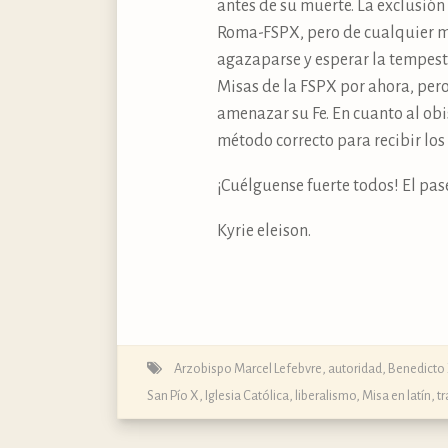
antes de su muerte. La exclusió
Roma-FSPX, pero de cualquier ma
agazaparse y esperar la tempesta
Misas de la FSPX por ahora, pe
amenazar su Fe. En cuanto al obi
método correcto para recibir los 
¡Cuélguense fuerte todos! El pase
Kyrie eleison.
Arzobispo Marcel Lefebvre
,
autoridad
,
Benedicto
San Pío X
,
Iglesia Católica
,
liberalismo
,
Misa en latín, tr