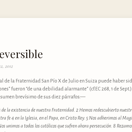
eversible
22, 2012
l de la Fraternidad San Pío X de Julio en Suiza puede haber sid
iones” fueron “de una debilidad alarmante” (cf.EC 268, 1 de Sept.)
esumen brevísimo de sus diez párrafos:—
 de la existencia de nuestra Fraternidad. 2 Hemos redescubierto nuestra
tra fe 4 en la Iglesia, en el Papa, en Cristo Rey. 5 Nos adherimos al Magi
Nos unimos a todos los católicos que sufren ahora persecución. 8 Rezam