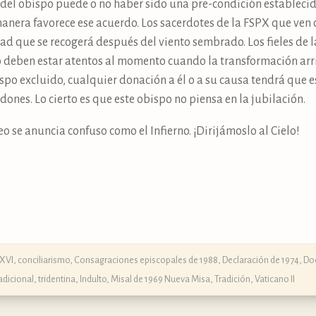
n del obispo puede o no haber sido una pre-condición establec
nera favorece ese acuerdo. Los sacerdotes de la FSPX que ven
d que se recogerá después del viento sembrado. Los fieles de l
ro deben estar atentos al momento cuando la transformación a
spo excluido, cualquier donación a él o a su causa tendrá que e
dones. Lo cierto es que este obispo no piensa en la jubilación.
o se anuncia confuso como el Infierno. ¡Dirijámoslo al Cielo!
 XVI
,
conciliarismo
,
Consagraciones episcopales de 1988
,
Declaración de 1974
,
Doc
adicional, tridentina, Indulto
,
Misal de 1969 Nueva Misa
,
Tradición
,
Vaticano II