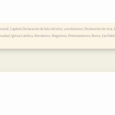
neral, Capítulo Declaración de Julio del 2012
,
conciliarismo
,
Declaración de 1974
,
inuidad
,
Iglesia Católica
,
liberalismo
,
Magisterio
,
Protestantismo
,
Roma
,
San Pabl