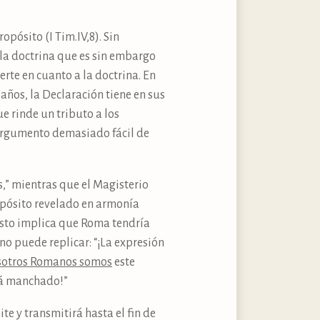
opósito (I Tim.IV,8). Sin
 la doctrina que es sin embargo
te en cuanto a la doctrina. En
años, la Declaración tiene en sus
e rinde un tributo a los
n argumento demasiado fácil de
s,” mientras que el Magisterio
depósito revelado en armonía
uesto implica que Roma tendría
no puede replicar: “¡La expresión
sotros Romanos somos
este
stá manchado!”
te y transmitirá hasta el fin de