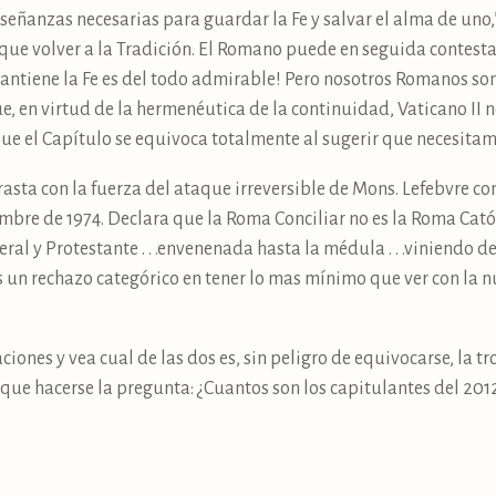
señanzas necesarias para guardar la Fe y salvar el alma de uno,”
 que volver a la Tradición. El Romano puede en seguida contestar
antiene la Fe es del todo admirable! Pero nosotros Romanos so
e, en virtud de la hermenéutica de la continuidad, Vaticano II 
ue el Capítulo se equivoca totalmente al sugerir que necesitamo
asta con la fuerza del ataque irreversible de Mons. Lefebvre cont
bre de 1974. Declara que la Roma Conciliar no es la Roma Catól
eral y Protestante . . .envenenada hasta la médula . . .viniendo de
n es un rechazo categórico en tener lo mas mínimo que ver con la
aciones y vea cual de las dos es, sin peligro de equivocarse, la 
ne que hacerse la pregunta: ¿Cuantos son los capitulantes del 20