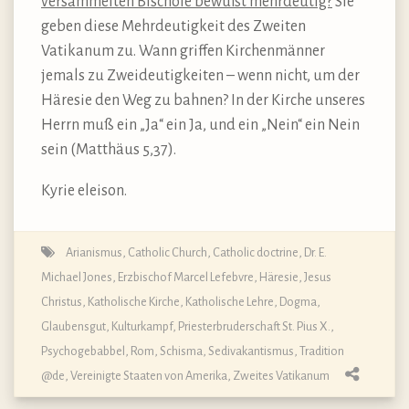
versammelten Bischöfe bewußt mehrdeutig?
Sie
geben diese Mehrdeutigkeit des Zweiten
Vatikanum zu. Wann griffen Kirchenmänner
jemals zu Zweideutigkeiten – wenn nicht, um der
Häresie den Weg zu bahnen? In der Kirche unseres
Herrn muß ein „Ja“ ein Ja, und ein „Nein“ ein Nein
sein (Matthäus 5,37).
Kyrie eleison.
Arianismus
,
Catholic Church
,
Catholic doctrine
,
Dr. E.
Michael Jones
,
Erzbischof Marcel Lefebvre
,
Häresie
,
Jesus
Christus
,
Katholische Kirche
,
Katholische Lehre, Dogma,
Glaubensgut
,
Kulturkampf
,
Priesterbruderschaft St. Pius X.
,
Psychogebabbel
,
Rom
,
Schisma
,
Sedivakantismus
,
Tradition
@de
,
Vereinigte Staaten von Amerika
,
Zweites Vatikanum