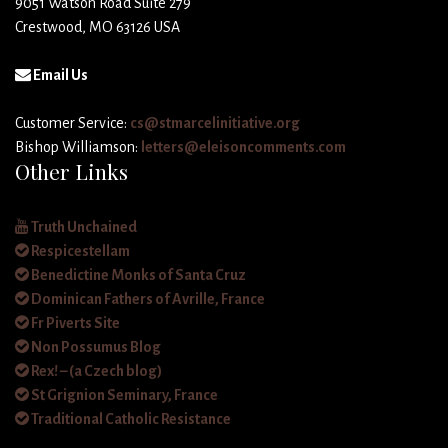
9051 Watson Road Suite 279
Crestwood, MO 63126 USA
Email Us
Customer Service:
cs@stmarcelinitiative.org
Bishop Williamson:
letters@eleisoncomments.com
Other Links
Truth Unchained
Respicestellam
Benedictine Monks of Santa Cruz
Dominican Fathers of Avrille, France
Fr Piverts Site
Non Possumus Blog
Rex! – (a Czech blog)
St Grignion Seminary, France
Traditional Catholic Resistance