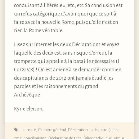
conduisant à l’hérésie », etc., etc. Sa conclusion est
un refus catégorique d’avoir quoi que ce soit à
faire avec la nouvelle Rome, puisqu’elle n’est en
rien la Rome véritable.
Lisez sur Internet les deux Déclarations et voyez
laquelle des deux est, sans risque d’erreur, la
trompette qui appelle à la bataille nécessaire (I
Cor.XIV,8) ! On est amené à se demander combien
des capitulants de 2012 ont jamais étudié les
paroles et les raisonnements du grand
Archévêque.
Kyrie eleison.
autorité
,
Chapitre général, Déclaration du chapitre, Juillet
2012
,
conciliarisme
,
Déclaration de 1974
,
Église catholique
,
erreur
,