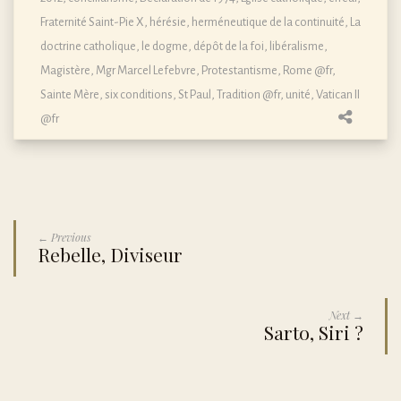
Fraternité Saint-Pie X
,
hérésie
,
herméneutique de la continuité
,
La
doctrine catholique, le dogme, dépôt de la foi
,
libéralisme
,
Magistère
,
Mgr Marcel Lefebvre
,
Protestantisme
,
Rome @fr
,
Sainte Mère
,
six conditions
,
St Paul
,
Tradition @fr
,
unité
,
Vatican II
@fr
← Previous
Rebelle, Diviseur
Next →
Sarto, Siri ?