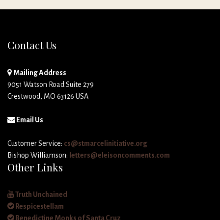
Contact Us
Mailing Address
9051 Watson Road Suite 279
Crestwood, MO 63126 USA
Email Us
Customer Service:
cs@stmarcelinitiative.org
Bishop Williamson:
letters@eleisoncomments.com
Other Links
Truth Unchained
Respicestellam
Benedictine Monks of Santa Cruz