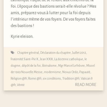
catholique risque de se rendre aux ennemis de la
Foi. L’époque des bastions serait-elle révolue ? Mes
amis, préparez-vous à lutter pour la Foi depuis
l’intérieur même de vos foyers. De vos foyers faites
des bastions !
Kyrie eleison.
Chapitre général, Déclaration du chapitre, Juillet 2012
,
Fraternité Saint-Pie X
,
Jean XXIII
,
La doctrine catholique, le
dogme, dépôt de la foi
,
libéralisme
,
Mgr Marcel Lefebvre
,
Missel
de 1969 Nouvelle Messe
,
modernisme
,
Novus Ordo
,
Papauté
,
Religion @fr
,
Rome @fr
,
six conditions
,
Tradition @fr
,
Vatican II
READ MORE
@fr
,
Vérité