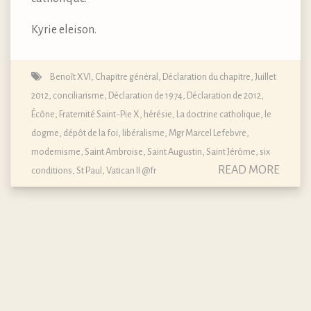
Kyrie eleison.
Benoît XVI
,
Chapitre général, Déclaration du chapitre, Juillet
2012
,
conciliarisme
,
Déclaration de 1974
,
Déclaration de 2012
,
Écône
,
Fraternité Saint-Pie X
,
hérésie
,
La doctrine catholique, le
dogme, dépôt de la foi
,
libéralisme
,
Mgr Marcel Lefebvre
,
modernisme
,
Saint Ambroise
,
Saint Augustin
,
Saint Jérôme
,
six
READ MORE
conditions
,
St Paul
,
Vatican II @fr