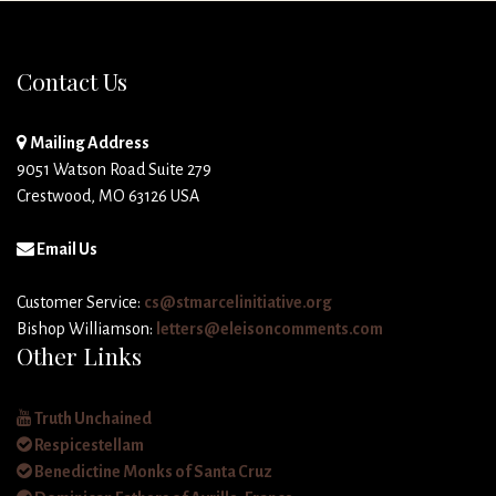
Contact Us
Mailing Address
9051 Watson Road Suite 279
Crestwood, MO 63126 USA
Email Us
Customer Service:
cs@stmarcelinitiative.org
Bishop Williamson:
letters@eleisoncomments.com
Other Links
Truth Unchained
Respicestellam
Benedictine Monks of Santa Cruz