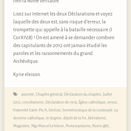
rien la Rome véritable.
Lisez sur Internet les deux Déclarations et voyez
laquelle des deux est, sans risque d’erreur, la
trompette qui appelle à la bataille nécessaire (I
Cor.XIV,8) ! On est amené à se demander combien
des capitulants de 2012 ont jamais étudié les
paroles et les raisonnements du grand
Archévêque.
Kyrie eleison.
autorité
,
Chapitre général, Déclaration du chapitre, Juillet
2012
,
conciliarisme
,
Déclaration de 1974
,
Église catholique
,
erreur
,
Fraternité Saint-Pie X
,
hérésie
,
herméneutique de la continuité
,
La
doctrine catholique, le dogme, dépôt de la foi
,
libéralisme
,
Magistère
,
Mgr Marcel Lefebvre
,
Protestantisme
,
Rome @fr
,