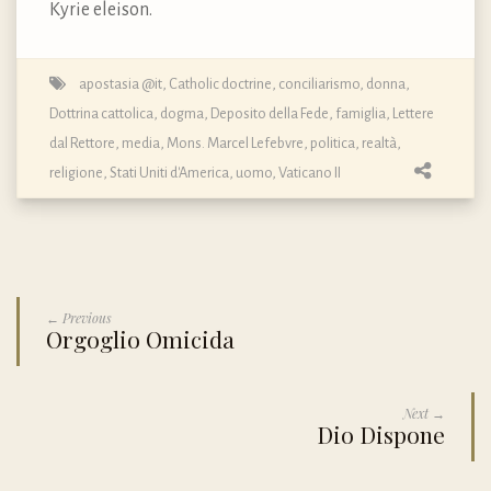
Kyrie eleison.
apostasia @it
,
Catholic doctrine
,
conciliarismo
,
donna
,
Dottrina cattolica, dogma, Deposito della Fede
,
famiglia
,
Lettere
dal Rettore
,
media
,
Mons. Marcel Lefebvre
,
politica
,
realtà
,
religione
,
Stati Uniti d'America
,
uomo
,
Vaticano II
← Previous
Orgoglio Omicida
Next →
Dio Dispone