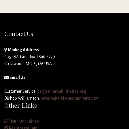
Contact Us
Mailing Address
9051 Watson Road Suite 279
Crestwood, MO 63126 USA
Email Us
Customer Service:
cs@stmarcelinitiative.org
Bishop Williamson:
letters@eleisoncomments.com
Other Links
Truth Unchained
Respicestellam