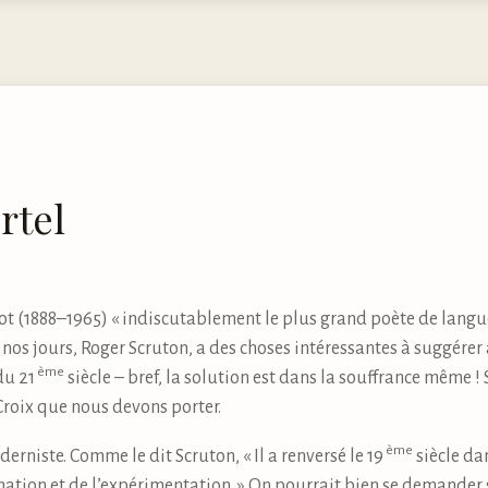
rtel
Eliot (1888–1965) « indiscutablement le plus grand poète de lang
 nos jours, Roger Scruton, a des choses intéressantes à suggérer
ème
du 21
siècle – bref, la solution est dans la souffrance même !
Croix que nous devons porter.
ème
erniste. Comme le dit Scruton, « Il a renversé le 19
siècle dan
liénation et de l’expérimentation. » On pourrait bien se demande