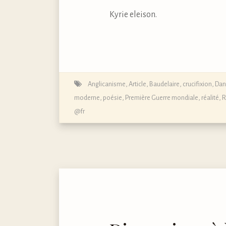
Kyrie eleison.
Anglicanisme
,
Article
,
Baudelaire
,
crucifixion
,
Dan
moderne
,
poésie
,
Première Guerre mondiale
,
réalité
,
R
@fr