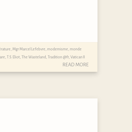
térature
,
Mgr Marcel Lefebvre
,
modernisme
,
monde
are
,
T.S. Eliot
,
The Wasteland
,
Tradition @fr
,
Vatican II
READ MORE