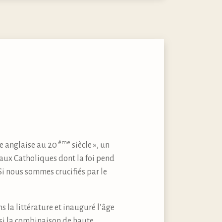
ème
ue anglaise au 20
siècle », un
 aux Catholiques dont la foi pend
 Si nous sommes crucifiés par le
s la littérature et inauguré l’âge
r si la combinaison de haute