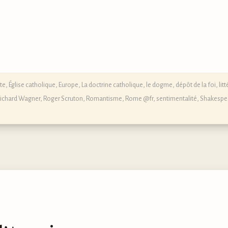
te
,
Église catholique
,
Europe
,
La doctrine catholique, le dogme, dépôt de la foi
,
lit
ichard Wagner
,
Roger Scruton
,
Romantisme
,
Rome @fr
,
sentimentalité
,
Shakespe