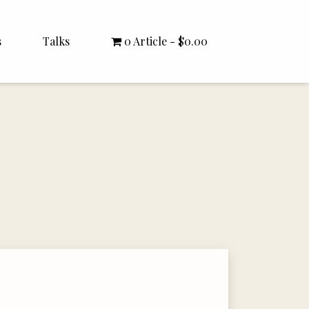
s
Talks
0 Article
$0.00
All Talks
Bishop Williamson
Dr. White
Interviews
Literature Seminars
Rector Letters
Sermons