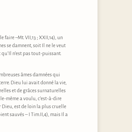
aire –Mt. VII,13 ; XXII,14), un
s se damnent, soit Il ne le veut
t qu’Il n’est pas tout-puissant.
 nombreuses âmes damnées qui
erre. Dieu lui avait donné la vie,
relles et de grâces surnaturelles
’elle-même a voulu, c’est-à-dire
Dieu, est de loin la plus cruelle
ent sauvés – I Tim.II,4), mais Il a