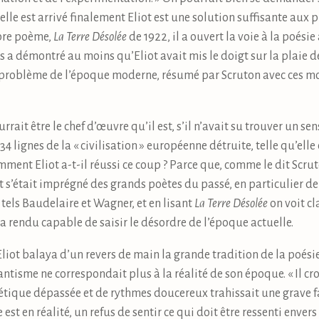
elle est arrivé finalement Eliot est une solution suffisante aux
èbre poème,
La Terre Désolée
de 1922, il a ouvert la voie à la poési
 a démontré au moins qu’Eliot avait mis le doigt sur la plaie 
 problème de l’époque moderne, résumé par Scruton avec ces mot
rrait être le chef d’œuvre qu’il est, s’il n’avait su trouver un sens
34 lignes de la « civilisation » européenne détruite, telle qu’ell
ment Eliot a-t-il réussi ce coup ? Parce que, comme le dit Scru
iot s’était imprégné des grands poètes du passé, en particulier 
tels Baudelaire et Wagner, et en lisant
La Terre Désolée
on voit cl
l’a rendu capable de saisir le désordre de l’époque actuelle.
iot balaya d’un revers de main la grande tradition de la poés
antisme ne correspondait plus à la réalité de son époque. « Il cr
tique dépassée et de rythmes doucereux trahissait une grave fa
e est en réalité, un refus de sentir ce qui doit être ressenti env