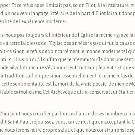
er. Et ce refus ne se limitait pas, selon Eliot, à la littérature,
 d’un nouveau langage littéraire de la part d’Eliot faisait donc 
réalité de l’expérience moderne ».
s-nous pas toujours à l’intérieur de l’Eglise la même « grave fa
 à cette faiblesse de l’Eglise des années 1950 qui fut la cause d
it-ce sinon le refus de voir carrément le monde moderne tel qu’il
til ? L’illusion qu’il suffira que je m’emmitoufle dans une sent
nde Révolutionnaire s’évanouissent tout simplement ? Et que si
 la Tradition catholique sinon essentiellement le même refus de
 cette sentimentalité est la mort de la vraie poésie, de même 
éritable catholicisme. Cet Archevêque ultra-conservateur était
d’hui peut nous crucifier par l’un ou l’autre de ses nombreux 
 dit Saint Paul, réjouissez-vous, car ce n’est qu’en acceptant la 
 nous ferons notre propre salut, et que nous construirons le se