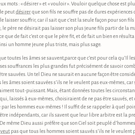
ux mots : « désirer » et « vouloir ». Vouloir quelque chose est 
lle peut
désirer
que son fils ne souffre pas de dures expériences 
le laisser souffrir, car il sait que c’est la seule façon pour son f
 le père ne désirait pas laisser son plus jeune fils partir de la 
ce que de fait c’est ce que le père fit, et de fait un bien en résulta
nsi un homme jeune plus triste, mais plus sage.
ue toutes les âmes se sauvent,parce que c’est pour cela qu’Il les 
de ses souffrances les plus grandes fut précisément de savoir co
tre sauvées. Un tel Dieu ne saurait en aucune façon être considé
les âmes soient sauvées s’ils ne le veulent pas eux-mêmes, car s’I
aiment tout-puissant. Mais, étant données toutes les circonstance
qui, laissés à eux-mêmes, choisiraient de ne pas être sauvés, et 
sé par les hommes eux-mêmes ! Il suffit de se rappeler à quel poin
être indépendants, car ils savent que leur libre arbitre est la pr
 De même Dieu aussi préfère que son Ciel soit peuplé d’hommes
e
veut
pas que tous les hommes soient sauvés s’ils ne le veulent