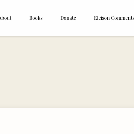
About
Books
Donate
Eleison Comment
hop Williamson
About
 White
English
Español
Francais
Deutsh
Italiano
Subscribe