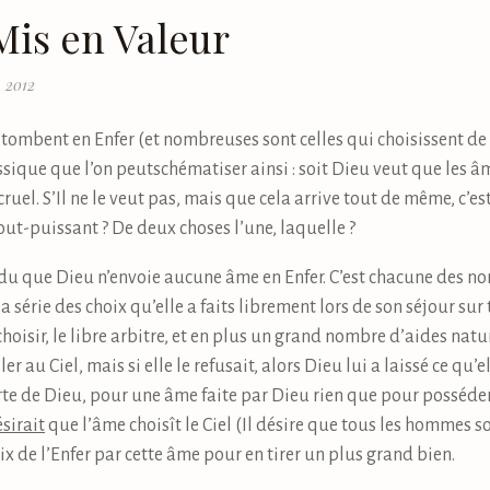
Mis en Valeur
, 2012
mbent en Enfer (et nombreuses sont celles qui choisissent de le f
ique que l’on peutschématiser ainsi : soit Dieu veut que les âme
t cruel. S’Il ne le veut pas, mais que cela arrive tout de même, c’es
s tout-puissant ? De deux choses l’une, laquelle ?
du que Dieu n’envoie aucune âme en Enfer. C’est chacune des
 série des choix qu’elle a faits librement lors de son séjour sur t
choisir, le libre arbitre, et en plus un grand nombre d’aides natu
er au Ciel, mais si elle le refusait, alors Dieu lui a laissé ce qu
erte de Dieu, pour une âme faite par Dieu rien que pour posséder 
sirait
que l’âme choisît le Ciel (Il désire que tous les hommes soi
ix de l’Enfer par cette âme pour en tirer un plus grand bien.