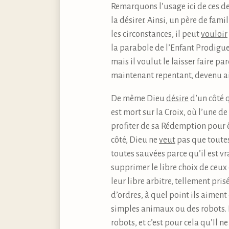
Remarquons l’usage ici de ces de
la désirer. Ainsi, un père de fami
les circonstances, il peut
vouloir
la parabole de l’Enfant Prodigue,
mais il voulut le laisser faire par
maintenant repentant, devenu ai
De même Dieu
désire
d’un côté q
est mort sur la Croix, où l’une 
profiter de sa Rédemption pour ê
côté, Dieu ne
veut
pas que toutes 
toutes sauvées parce qu’il est vr
supprimer le libre choix de ceux 
leur libre arbitre, tellement pri
d’ordres, à quel point ils aiment 
simples animaux ou des robots.
robots, et c’est pour cela qu’Il n