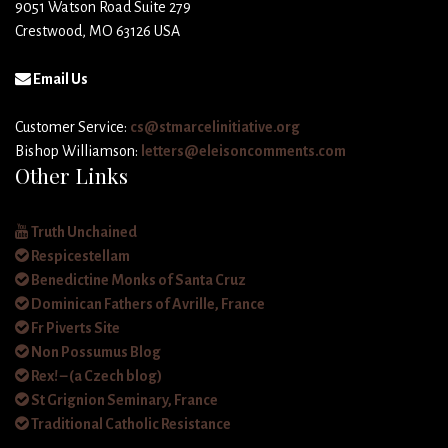
9051 Watson Road Suite 279
Crestwood, MO 63126 USA
Email Us
Customer Service:
cs@stmarcelinitiative.org
Bishop Williamson:
letters@eleisoncomments.com
Other Links
Truth Unchained
Respicestellam
Benedictine Monks of Santa Cruz
Dominican Fathers of Avrille, France
Fr Piverts Site
Non Possumus Blog
Rex! – (a Czech blog)
St Grignion Seminary, France
Traditional Catholic Resistance