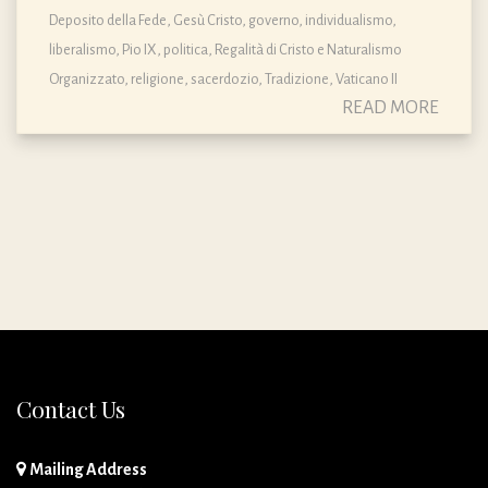
Deposito della Fede
,
Gesù Cristo
,
governo
,
individualismo
,
liberalismo
,
Pio IX
,
politica
,
Regalità di Cristo e Naturalismo
Organizzato
,
religione
,
sacerdozio
,
Tradizione
,
Vaticano II
READ MORE
Contact Us
Mailing Address