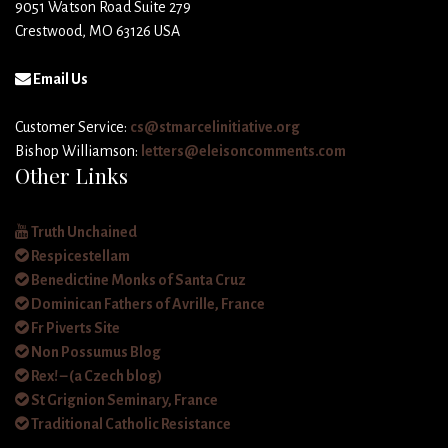
9051 Watson Road Suite 279
Crestwood, MO 63126 USA
Email Us
Customer Service:
cs@stmarcelinitiative.org
Bishop Williamson:
letters@eleisoncomments.com
Other Links
Truth Unchained
Respicestellam
Benedictine Monks of Santa Cruz
Dominican Fathers of Avrille, France
Fr Piverts Site
Non Possumus Blog
Rex! – (a Czech blog)
St Grignion Seminary, France
Traditional Catholic Resistance