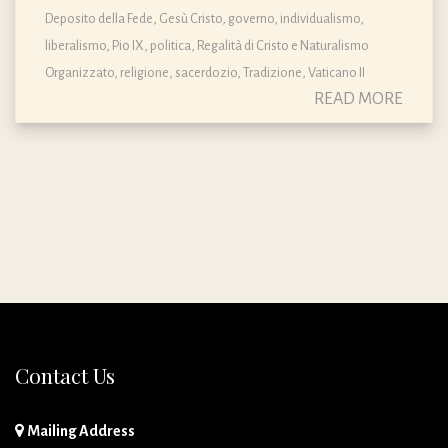
Deposito della Fede
,
Gesù Cristo
,
governo
,
individualismo
,
liberalismo
,
Pio IX
,
politica
,
Regalità di Cristo e Naturalismo
Organizzato
,
religione
,
sacerdozio
,
Tradizione
,
Vaticano II
READ MORE
Contact Us
Mailing Address