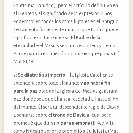
Santísima Trinidad), pero el artículo definitivo en
el Hebreo y el significado de la expresión “Dios
Poderoso” en todos los otros lugares en el Antiguo
Testamento firmemente indican que Isaías quiere
significar exactamente eso.
El Padre de la
eternidad
– el Mesías será un verdadero y tierno
Padre para la era mesiánica por siempre jamás (cf.
Mat.XI,28).
7: Se dilatará su imperio
– la Iglesia Católica se
extenderá sobre todo el mundo
y no habrá fin
para la paz
porque la Iglesia del Mesías generará
paz donde sea que Ella sea respetada, hasta el fin
del mundo. Él será un descendiente regio de David
a sentarse sobre
el trono de David
al cual se le
prometió que duraría
para siempre
(II Rey. VII),
como Nuestro Señor lo prometió a Su Iglesia (Mat.