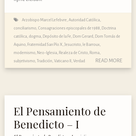
Arzobispo Marcel Lefebvre
,
Autoridad Católica
,
conciliarismo
,
Consagraciones episcopales de 1988
,
Doctrina
católica, dogma, Depósito de la Fe
,
Dom Gerard
,
Dom Tomás de
Aquino
,
Fraternidad San Pío X
,
Jesucristo
,
le Barroux
,
modernismo
,
Neo-Iglesia
,
Realeza de Cristo
,
Roma
,
READ MORE
subjetivismo
,
Tradición
,
Vaticano II
,
Verdad
El Pensamiento de
Benedicto – I