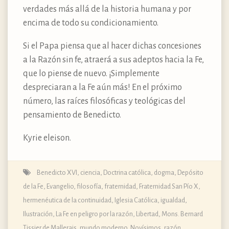
verdades más allá de la historia humana y por
encima de todo su condicionamiento.
Si el Papa piensa que al hacer dichas concesiones
a la Razón sin fe, atraerá a sus adeptos hacia la Fe,
que lo piense de nuevo. ¡Simplemente
despreciaran a la Fe aún más! En el próximo
número, las raíces filosóficas y teológicas del
pensamiento de Benedicto.
Kyrie eleison.
Benedicto XVI
,
ciencia
,
Doctrina católica, dogma, Depósito
de la Fe
,
Evangelio
,
filosofía
,
fraternidad
,
Fraternidad San Pío X
,
hermenéutica de la continuidad
,
Iglesia Católica
,
igualdad
,
Ilustración
,
La Fe en peligro por la razón
,
Libertad
,
Mons. Bernard
Tissier de Mallerais
,
mundo moderno
,
Novísimos
,
razón
,