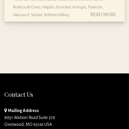
Realeza de Cristo
,
religión
,
Sociedad
,
teología
,
Tradición
,
READ MORE
Vaticano II
,
Verdad
,
Wilhelm Dilthey
Contact Us
Mailing Address
9051 Watson Road Suite 279
Crestwood, MO 63126 USA