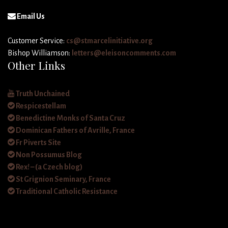
Email Us
Customer Service:
cs@stmarcelinitiative.org
Bishop Williamson:
letters@eleisoncomments.com
Other Links
Truth Unchained
Respicestellam
Benedictine Monks of Santa Cruz
Dominican Fathers of Avrille, France
Fr Piverts Site
Non Possumus Blog
Rex! – (a Czech blog)
St Grignion Seminary, France
Traditional Catholic Resistance