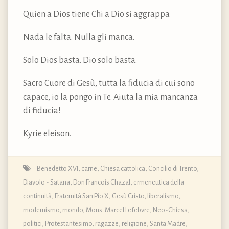
Quien a Dios tiene Chi a Dio si aggrappa
Nada le falta. Nulla gli manca.
Solo Dios basta. Dio solo basta.
Sacro Cuore di Gesù, tutta la fiducia di cui sono
capace, io la pongo in Te. Aiuta la mia mancanza
di fiducia!
Kyrie eleison.
Benedetto XVI
,
carne
,
Chiesa cattolica
,
Concilio di Trento
,
Diavolo - Satana
,
Don Francois Chazal
,
ermeneutica della
continuità
,
Fraternità San Pio X
,
Gesù Cristo
,
liberalismo
,
modernismo
,
mondo
,
Mons. Marcel Lefebvre
,
Neo-Chiesa
,
politici
,
Protestantesimo
,
ragazze
,
religione
,
Santa Madre
,