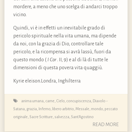
mordere, a meno che uno scelga di andarci troppo
vicino.
Quindi, vi è in effetti un inevitabile grado di
pericolo spirituale nella vita umana, ma dipende
da noi, con la grazia di Dio, controllare tale
pericolo, e la ricompensa si avrà lassù, fuori da
questo mondo (
I Cor
. II, 9) e al di là di tutte le
dimensioni di questa povera vita quaggiù.
Kyrie eleison.Londra, Inghilterra
anima umana
,
carne
,
Cielo
,
concupiscenza
,
Diavolo -
Satana
,
grazia
,
Inferno
,
libero arbitrio
,
Messale
,
mondo
,
peccato
originale
,
Sacre Scritture
,
salvezza
,
Sant'Agostino
READ MORE