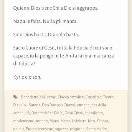
Quien a Dios tiene Chi a Dio si aggrappa
Nada le falta. Nulla gli manca.
Solo Dios basta. Dio solo basta.
Sacro Cuore di Gesù, tutta la fiducia di cui sono
capace, io la pongo in Te. Aiuta la mia mancanza
di fiducia!
Kyrie eleison.
Benedetto XVI
,
carne
,
Chiesa cattolica
,
Concilio di Trento
,
Diavolo - Satana
,
Don Francois Chazal
,
ermeneutica della
continuità
,
Fraternità San Pio X
,
Gesù Cristo
,
liberalismo
,
modernismo
,
mondo
,
Mons. Marcel Lefebvre
,
Neo-Chiesa
,
politici
,
Protestantesimo
,
ragazze
,
religione
,
Santa Madre
,