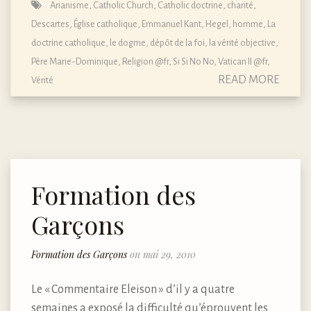
Arianisme
,
Catholic Church
,
Catholic doctrine
,
charité
,
Descartes
,
Église catholique
,
Emmanuel Kant
,
Hegel
,
homme
,
La
doctrine catholique, le dogme, dépôt de la foi
,
la vérité objective
,
Père Marie-Dominique
,
Religion @fr
,
Si Si No No
,
Vatican II @fr
,
READ MORE
Vérité
Formation des
Garçons
Formation des Garçons
on mai 29, 2010
Le « Commentaire Eleison » d’il y a quatre
semaines a exposé la difficulté qu’éprouvent les