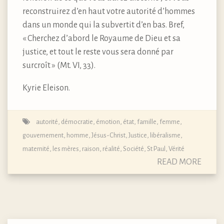
reconstruirez d’en haut votre autorité d’hommes
dans un monde qui la subvertit d’en bas. Bref,
« Cherchez d’abord le Royaume de Dieu et sa
justice, et tout le reste vous sera donné par
surcroît » (Mt. VI, 33).
Kyrie Eleison.
autorité
,
démocratie
,
émotion
,
état
,
famille
,
femme
,
gouvernement
,
homme
,
Jésus-Christ
,
Justice
,
libéralisme
,
maternité, les mères
,
raison
,
réalité
,
Société
,
St Paul
,
Vérité
READ MORE