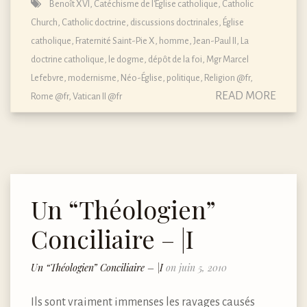
Benoît XVI
,
Catéchisme de l'Église catholique
,
Catholic
Church
,
Catholic doctrine
,
discussions doctrinales
,
Église
catholique
,
Fraternité Saint-Pie X
,
homme
,
Jean-Paul II
,
La
doctrine catholique, le dogme, dépôt de la foi
,
Mgr Marcel
Lefebvre
,
modernisme
,
Néo-Église
,
politique
,
Religion @fr
,
READ MORE
Rome @fr
,
Vatican II @fr
Un “Théologien”
Conciliaire – |I
Un “Théologien” Conciliaire – |I
on juin 5, 2010
Ils sont vraiment immenses les ravages causés