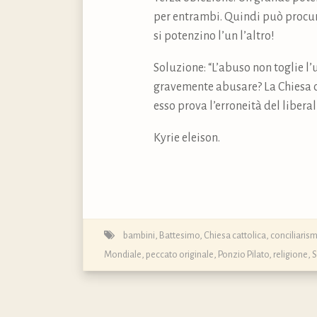
per entrambi. Quindi può procur
si potenzino l’un l’altro!
Soluzione: “L’abuso non toglie l’
gravemente abusare? La Chiesa co
esso prova l’erroneità del libera
Kyrie eleison.
bambini
,
Battesimo
,
Chiesa cattolica
,
conciliaris
Mondiale
,
peccato originale
,
Ponzio Pilato
,
religione
,
S