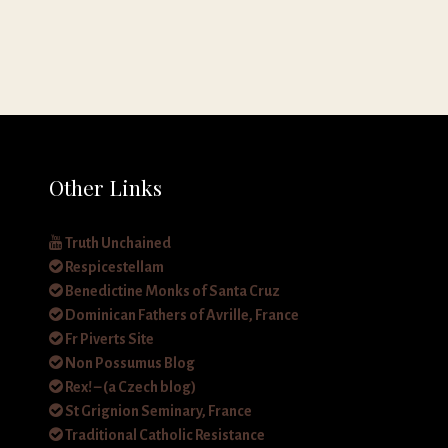
Other Links
Truth Unchained
Respicestellam
Benedictine Monks of Santa Cruz
Dominican Fathers of Avrille, France
Fr Piverts Site
Non Possumus Blog
Rex! – (a Czech blog)
St Grignion Seminary, France
Traditional Catholic Resistance