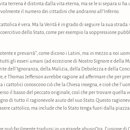
vita terrena è distinta dalla vita eterna, ma se le si separa si ha
olmente il numero dei cittadini che andranno all’Inferno.
attolica è vera. Ma la Verità è in grado di seguire la sua strada.
coercitivo dello Stato, come per esempio la soppressione pubblic
 potente e prevarrà”, come dicono i Latini, ma in mezzo a noi uo
 tutti gli esseri umani (ad eccezione di Nostro Signore e della M
erite dell’Ignoranza, della Malizia, della Debolezza e della Con
e, e Thomas Jefferson avrebbe ragione ad affermare che per prev
a i cattolici conoscono ciò che la Chiesa insegna, e cioè che l’
rso il basso del peccato originale, così che per trovare quella 
gno di tutto il ragionevole aiuto del suo Stato. Questo ragionev
ere cattolico, ma include che lo Stato tenga fuori dalla piazza 
e può facilmente tradursi in un grande abuso.Ora, l’unione di 