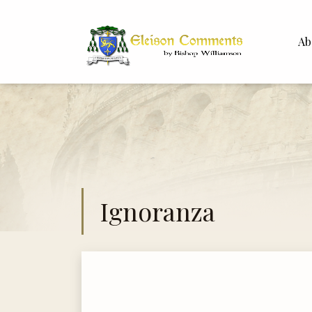
Ab
Bisho
Dr. Wh
Ignoranza