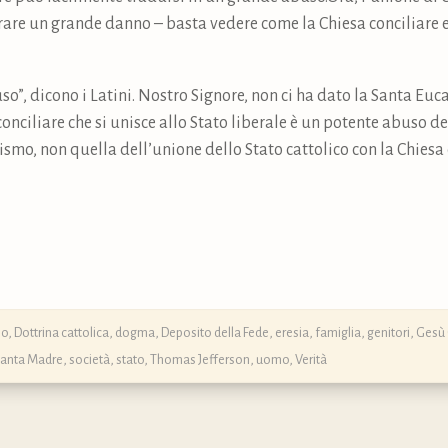
are un grande danno – basta vedere come la Chiesa conciliare 
uso”, dicono i Latini. Nostro Signore, non ci ha dato la Santa Eu
nciliare che si unisce allo Stato liberale è un potente abuso de
lismo, non quella dell’unione dello Stato cattolico con la Chiesa 
mo
,
Dottrina cattolica, dogma, Deposito della Fede
,
eresia
,
famiglia
,
genitori
,
Gesù 
anta Madre
,
società
,
stato
,
Thomas Jefferson
,
uomo
,
Verità