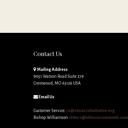
Contact Us
Mailing Address
9051 Watson Road Suite 279
Crestwood, MO 63126 USA
Email Us
Customer Service:
cs@stmarcelinitiative.org
Bishop Williamson:
letters@eleisoncomments.com