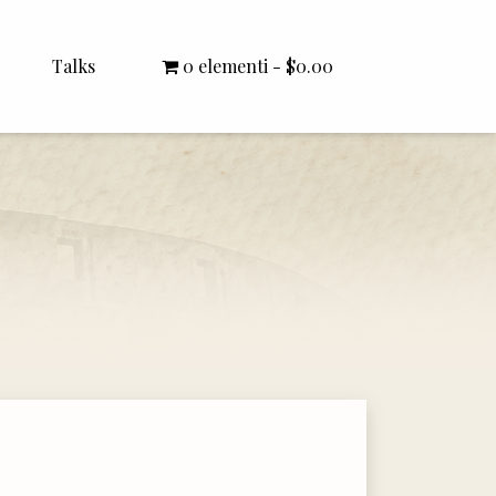
Talks
0 elementi
$0.00
All Talks
Bishop Williamson
Dr. White
Interviews
Literature Seminars
Rector Letters
Sermons