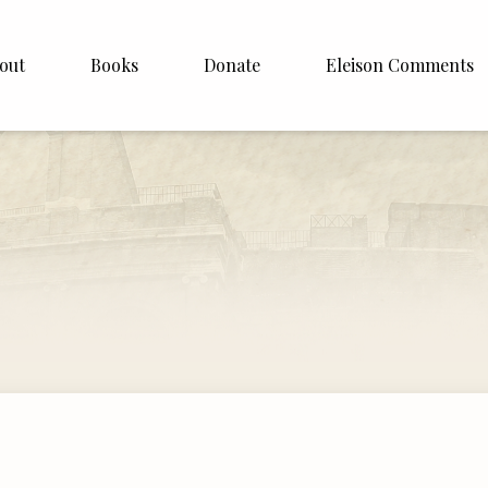
out
Books
Donate
Eleison Comments
p Williamson
About
ite
English
Español
Francais
Deutsh
Italiano
Subscribe