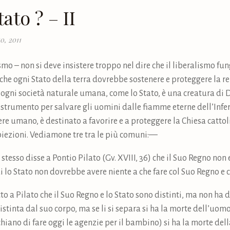
ato ? – II
0, 2011
smo – non si deve insistere troppo nel dire che il liberalismo fun
che ogni Stato della terra dovrebbe sostenere e proteggere la re
 se ogni società naturale umana, come lo Stato, è una creatura di 
o strumento per salvare gli uomini dalle fiamme eterne dell’Infe
re umano, è destinato a favorire e a proteggere la Chiesa catto
biezioni. Vediamone tre tra le più comuni:—
tesso disse a Pontio Pilato (Gv. XVIII, 36) che il Suo Regno non
 lo Stato non dovrebbe avere niente a che fare col Suo Regno e c
to a Pilato che il Suo Regno e lo Stato sono distinti, ma non ha
tinta dal suo corpo, ma se li si separa si ha la morte dell’uomo. 
schiano di fare oggi le agenzie per il bambino) si ha la morte del