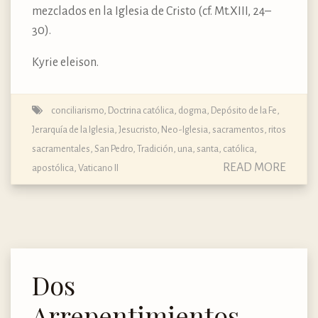
mezclados en la Iglesia de Cristo (cf. Mt.XIII, 24–
30).
Kyrie eleison.
conciliarismo
,
Doctrina católica, dogma, Depósito de la Fe
,
Jerarquía de la Iglesia
,
Jesucristo
,
Neo-Iglesia
,
sacramentos, ritos
sacramentales
,
San Pedro
,
Tradición
,
una, santa, católica,
READ MORE
apostólica
,
Vaticano II
Dos
Arrepentimientos