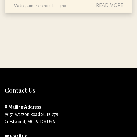
READ MORE
Madre
,
tumor esencial benigno
Contact Us
Mailing Address
9051 Watson Road Suite 279
Crestwood, MO 63126 USA
Email Us