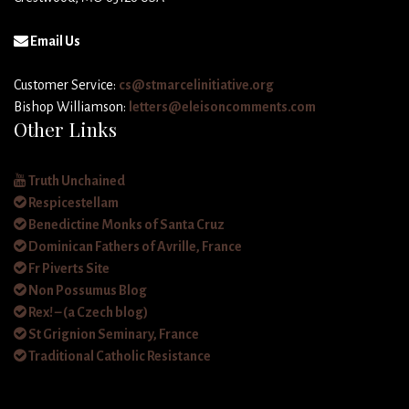
Email Us
Customer Service:
cs@stmarcelinitiative.org
Bishop Williamson:
letters@eleisoncomments.com
Other Links
Truth Unchained
Respicestellam
Benedictine Monks of Santa Cruz
Dominican Fathers of Avrille, France
Fr Piverts Site
Non Possumus Blog
Rex! – (a Czech blog)
St Grignion Seminary, France
Traditional Catholic Resistance