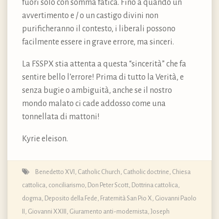
fuori solo con somma fatica. Fino a quando un
avvertimento e / o un castigo divini non
purificheranno il contesto, i liberali possono
facilmente essere in grave errore, ma sinceri.
La FSSPX stia attenta a questa “sincerità” che fa
sentire bello l’errore! Prima di tutto la Verità, e
senza bugie o ambiguità, anche se il nostro
mondo malato ci cade addosso come una
tonnellata di mattoni!
Kyrie eleison.
Benedetto XVI
,
Catholic Church
,
Catholic doctrine
,
Chiesa
cattolica
,
conciliarismo
,
Don Peter Scott
,
Dottrina cattolica,
dogma, Deposito della Fede
,
Fraternità San Pio X
,
Giovanni Paolo
II
,
Giovanni XXIII
,
Giuramento anti-modernista
,
Joseph