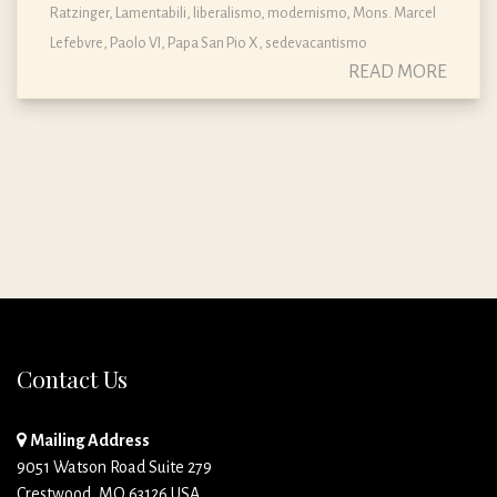
Ratzinger
,
Lamentabili
,
liberalismo
,
modernismo
,
Mons. Marcel
Lefebvre
,
Paolo VI
,
Papa San Pio X
,
sedevacantismo
READ MORE
Contact Us
Mailing Address
9051 Watson Road Suite 279
Crestwood, MO 63126 USA