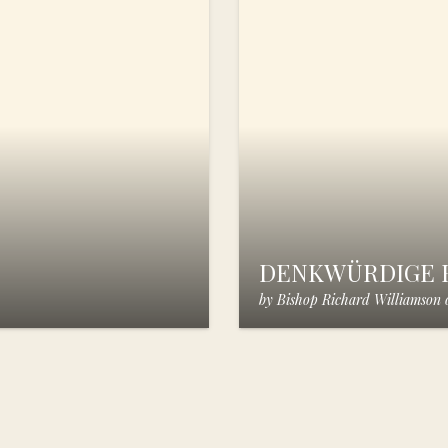
DENKWÜRDIGE B
by
Bishop Richard Williamson