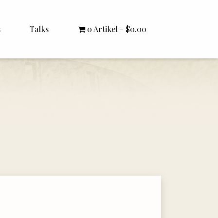
s
Talks
0 Artikel
$0.00
All Talks
Bishop Williamson
Dr. White
Interviews
Literature Seminars
Rector Letters
Sermons