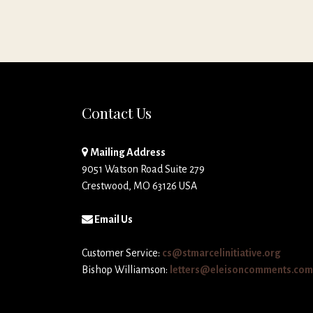
Contact Us
Mailing Address
9051 Watson Road Suite 279
Crestwood, MO 63126 USA
Email Us
Customer Service:
cs@stmarcelinitiative.org
Bishop Williamson:
letters@eleisoncomments.com