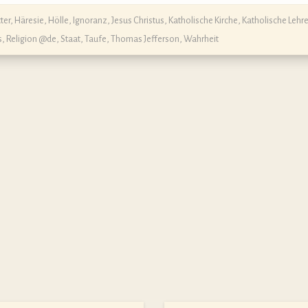
ter
,
Häresie
,
Hölle
,
Ignoranz
,
Jesus Christus
,
Katholische Kirche
,
Katholische Lehr
s
,
Religion @de
,
Staat
,
Taufe
,
Thomas Jefferson
,
Wahrheit