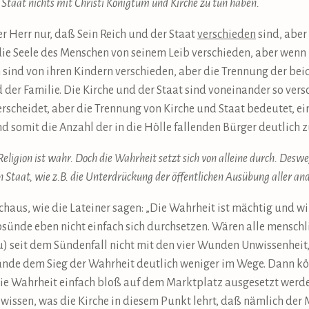
 Staat nichts mit Christi Königtum und Kirche zu tun haben.
r Herr nur, daß Sein Reich und der Staat
verschieden
sind, aber
h die Seele des Menschen von seinem Leib verschieden, aber wen
n sind von ihren Kindern verschieden, aber die Trennung der be
der Familie. Die Kirche und der Staat sind voneinander so vers
rscheidet, aber die Trennung von Kirche und Staat bedeutet, ei
 somit die Anzahl der in die Hölle fallenden Bürger deutlich z
Religion ist wahr. Doch die Wahrheit setzt sich von alleine durch. Desw
aat, wie z.B. die Unterdrückung der öffentlichen Ausübung aller and
chaus, wie die Lateiner sagen: „Die Wahrheit ist mächtig und w
bsünde eben nicht einfach sich durchsetzen. Wären alle mens
u) seit dem Sündenfall nicht mit den vier Wunden Unwissenheit
tünde dem Sieg der Wahrheit deutlich weniger im Wege. Dann k
ie Wahrheit einfach bloß auf dem Marktplatz ausgesetzt werde
 wissen, was die Kirche in diesem Punkt lehrt, daß nämlich der