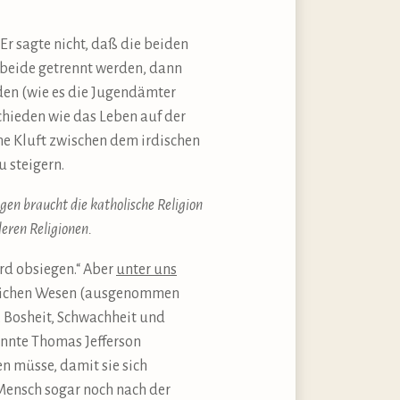
 Er sagte nicht, daß die beiden
n beide getrennt werden, dann
iden (wie es die Jugendämter
chieden wie das Leben auf der
ne Kluft zwischen dem irdischen
u steigern.
egen braucht die katholische Religion
eren Religionen.
ird obsiegen.“ Aber
unter uns
chlichen Wesen (ausgenommen
, Bosheit, Schwachheit und
önnte Thomas Jefferson
n müsse, damit sie sich
 Mensch sogar noch nach der