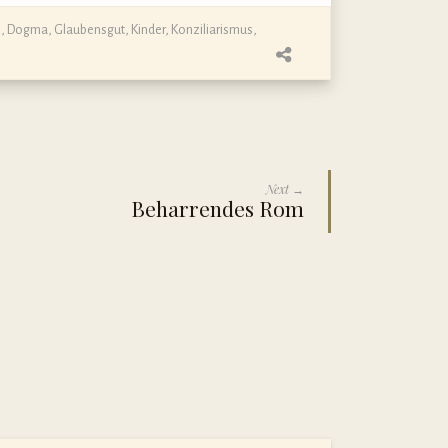
e, Dogma, Glaubensgut
,
Kinder
,
Konziliarismus
,
Next →
Beharrendes Rom