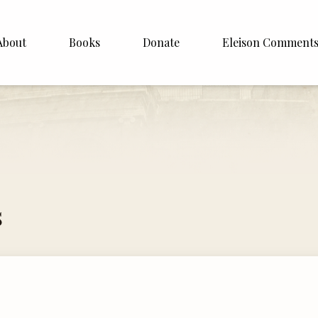
About
Books
Donate
Eleison Comment
hop Williamson
About
White
English
Español
Francais
s
Deutsh
Italiano
Subscribe