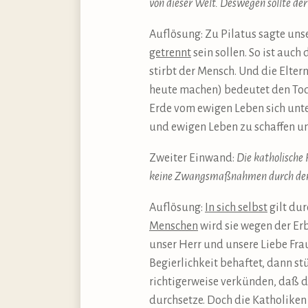
von dieser Welt. Deswegen sollte der
Auflösung: Zu Pilatus sagte unse
getrennt
sein sollen. So ist auc
stirbt der Mensch. Und die Elter
heute machen) bedeutet den Tod 
Erde vom ewigen Leben sich unte
und ewigen Leben zu schaffen und
Zweiter Einwand:
Die katholische 
keine Zwangsmaßnahmen durch den St
Auflösung:
In sich selbst
gilt dur
Menschen
wird sie wegen der Er
unser Herr und unsere Liebe Fra
Begierlichkeit behaftet, dann s
richtigerweise verkünden, daß d
durchsetze. Doch die Katholiken