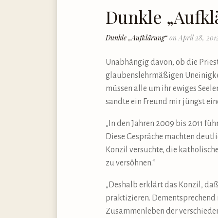
Dunkle „Aufkl
Dunkle „Aufklärung“
on April 28, 201
Unabhängig davon, ob die Priest
glaubenslehrmäßigen Uneinigkei
müssen alle um ihr ewiges Seel
sandte ein Freund mir jüngst ei
„In den Jahren 2009 bis 2011 fü
Diese Gespräche machten deutlic
Konzil versuchte, die katholisc
zu versöhnen.“
„Deshalb erklärt das Konzil, da
praktizieren. Dementsprechend m
Zusammenleben der verschiedene