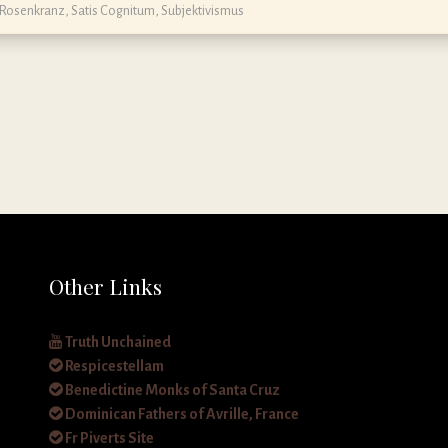
Rosenkranz
,
Satis Cognitum
,
Subjektivismus
Other Links
Truth Unchained
Respicestellam
Benedictine Monks of Santa Cruz
Dominican Fathers of Avrille, France
Fr Piverts Site