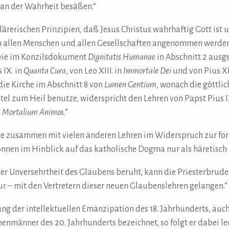
l an der Wahrheit besäßen.“
lärerischen Prinzipien, daß Jesus Christus wahrhaftig Gott ist
von allen Menschen und allen Gesellschaften angenommen werde
, wie im Konzilsdokument
Dignitatis Humanae
in Abschnitt 2 ausg
s IX. in
Quanta Cura
, von Leo XIII. in
Immortale Dei
und von Pius XI
ie Kirche im Abschnitt 8 von
Lumen Gentium
, wonach die göttli
tel zum Heil benutze, widerspricht den Lehren von Papst Pius 
n
Mortalium Animos
.“
ie zusammen mit vielen anderen Lehren im Widerspruch zur for
önnen im Hinblick auf das katholische Dogma nur als häretisch
f der Unversehrtheit des Glaubens beruht, kann die Priesterbr
tur – mit den Vertretern dieser neuen Glaubenslehren gelangen.“
 der intellektuellen Emanzipation des 18. Jahrhunderts, auch
henmänner des 20. Jahrhunderts bezeichnet, so folgt er dabei le