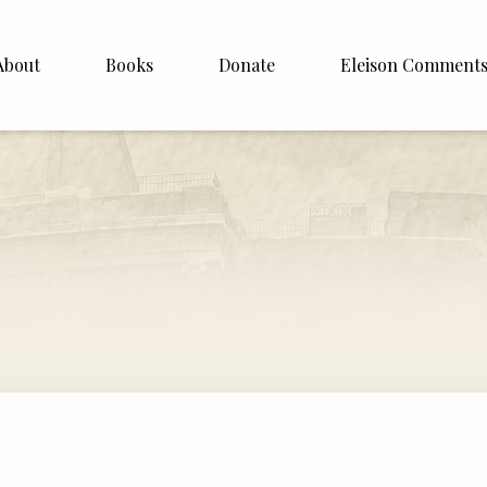
About
Books
Donate
Eleison Comment
hop Williamson
About
White
English
Español
Francais
Deutsh
Italiano
Subscribe