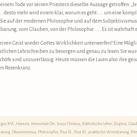
 seinem Tode vor seinen Priestern dieselbe Aussage getroffen: 
 . desto mehr wird einem klar, worum es geht: . . . um eine komp
ie auf der modernen Philosophie und auf dem Subjektivismus beru
arung, vom Glauben, von der Philosophie . . . . Es ist wahrhaft 
inen Geist wieder Gottes Wirklichkeit unterwerfen? Eine Mögli
lichen Lehrschreiben zu besorgen und genau zu lesen. Sie wur
chöfe sind unzuverlässig. Heute müssen die Laien also ihre geis
en Rosenkranz.
egor XVI.
,
Häresie
,
Immortale Dei
,
Jesus Christus
,
Katholische Lehre, Dogma, Gla
barung
,
Ökumenismus
,
Philosophie
,
Pius IX.
,
Pius XI.
,
praktische Vereinbarung
,
Pri