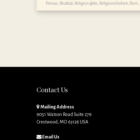
Primas
,
Realität
,
Religion @de
,
Religionsfreiheit
,
Rom
,
Contact Us
Mailing Address
9051 Watson Road Suite 279
Crestwood, MO 63126 USA
Email Us