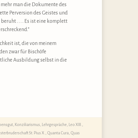
„Je mehr man die Dokumente des
lette Perversion des Geistes und
ht . . . . Es ist eine komplett
erschreckend.“
chkeit ist, die von meinem
den zwar für Bischöfe
tliche Ausbildung selbst in die
ubensgut
,
Konziliarismus
,
Lehrgespräche
,
Leo XIII.
,
esterbruderschaft St. Pius X.
,
Quanta Cura
,
Quas