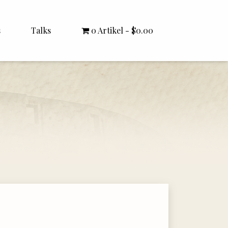
s
Talks
0 Artikel
$0.00
All Talks
Bishop Williamson
Dr. White
Interviews
Literature Seminars
Rector Letters
Sermons