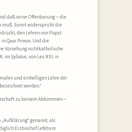
 und daß seine Offenbarung – die
n muß. Somit widerspricht die
edrückt, den Lehren von Papst
 in
Quas Primas
. Und die
che Vorsehung nichtkatholische
IX. im
Syllabus
, von Leo XIII. in
malen und einhelligen Lehre der
 bezeichnet werden.“
uderschaft zu keinem Abkommen –
 „Aufklärung“ genannt, als
diglich Erzbischof Lefebvre.