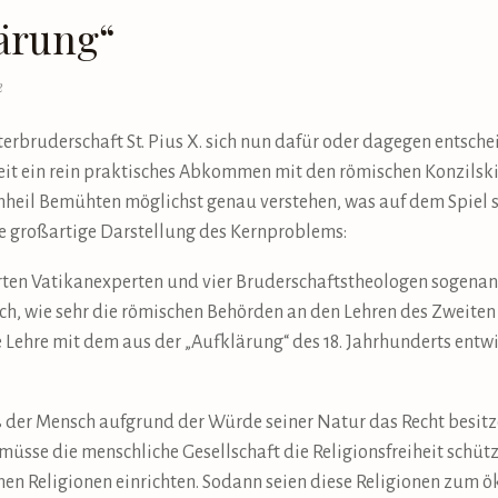
ärung“
2
erbruderschaft St. Pius X. sich nun dafür oder dagegen entsch
t ein rein praktisches Abkommen mit den römischen Konzilsk
enheil Bemühten möglichst genau verstehen, was auf dem Spiel
ne großartige Darstellung des Kernproblems:
hrten Vatikanexperten und vier Bruderschaftstheologen sogena
h, wie sehr die römischen Behörden an den Lehren des Zweiten
he Lehre mit dem aus der „Aufklärung“ des 18. Jahrhunderts ent
ß der Mensch aufgrund der Würde seiner Natur das Recht besitze
üsse die menschliche Gesellschaft die Religionsfreiheit schütz
n Religionen einrichten. Sodann seien diese Religionen zum 