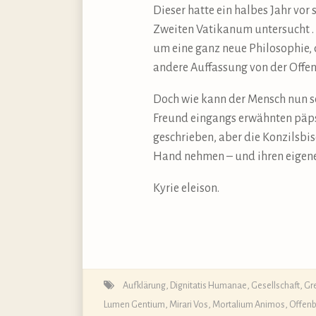
Dieser hatte ein halbes Jahr vor
Zweiten Vatikanum untersucht . .
um eine ganz neue Philosophie, d
andere Auffassung von der Offenb
Doch wie kann der Mensch nun se
Freund eingangs erwähnten päpst
geschrieben, aber die Konzilsbis
Hand nehmen – und ihren eigen
Kyrie eleison.
Aufklärung
,
Dignitatis Humanae
,
Gesellschaft
,
Gr
Lumen Gentium
,
Mirari Vos
,
Mortalium Animos
,
Offen