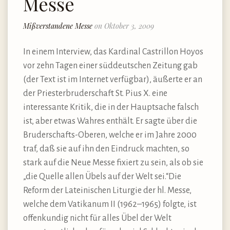
Messe
Mißverstandene Messe
on Oktober 3, 2009
In einem Interview, das Kardinal Castrillon Hoyos
vor zehn Tagen einer süddeutschen Zeitung gab
(der Text ist im Internet verfügbar), äußerte er an
der Priesterbruderschaft St. Pius X. eine
interessante Kritik, die in der Hauptsache falsch
ist, aber etwas Wahres enthält. Er sagte über die
Bruderschafts-Oberen, welche er im Jahre 2000
traf, daß sie auf ihn den Eindruck machten, so
stark auf die Neue Messe fixiert zu sein, als ob sie
„die Quelle allen Übels auf der Welt sei.“Die
Reform der Lateinischen Liturgie der hl. Messe,
welche dem Vatikanum II (1962–1965) folgte, ist
offenkundig nicht für alles Übel der Welt