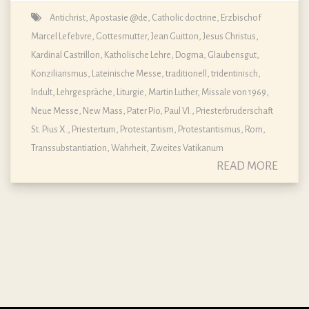
Antichrist
,
Apostasie @de
,
Catholic doctrine
,
Erzbischof
Marcel Lefebvre
,
Gottesmutter
,
Jean Guitton
,
Jesus Christus
,
Kardinal Castrillon
,
Katholische Lehre, Dogma, Glaubensgut
,
Konziliarismus
,
Lateinische Messe, traditionell, tridentinisch,
Indult
,
Lehrgespräche
,
Liturgie
,
Martin Luther
,
Missale von 1969,
Neue Messe
,
New Mass
,
Pater Pio
,
Paul VI.
,
Priesterbruderschaft
St. Pius X.
,
Priestertum
,
Protestantism
,
Protestantismus
,
Rom
,
Transsubstantiation
,
Wahrheit
,
Zweites Vatikanum
READ MORE