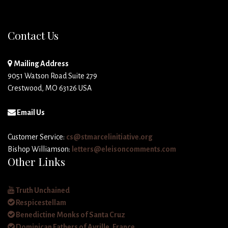
Contact Us
Mailing Address
9051 Watson Road Suite 279
Crestwood, MO 63126 USA
Email Us
Customer Service:
cs@stmarcelinitiative.org
Bishop Williamson:
letters@eleisoncomments.com
Other Links
Truth Unchained
Respicestellam
Benedictine Monks of Santa Cruz
Dominican Fathers of Avrille, France