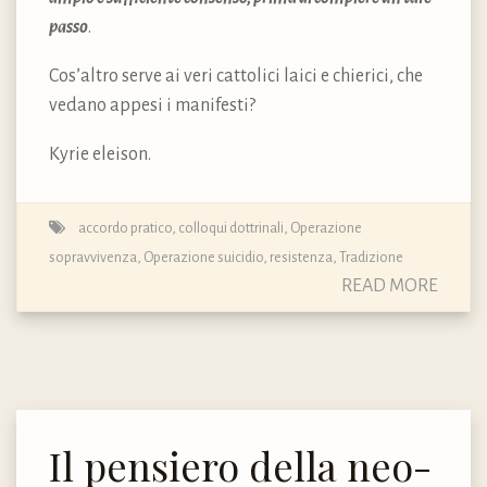
passo
.
Cos’altro serve ai veri cattolici laici e chierici, che
vedano appesi i manifesti?
Kyrie eleison.
accordo pratico
,
colloqui dottrinali
,
Operazione
sopravvivenza
,
Operazione suicidio
,
resistenza
,
Tradizione
READ MORE
Il pensiero della neo-