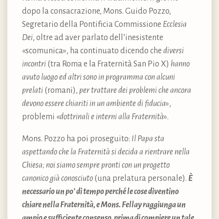
dopo la consacrazione, Mons. Guido Pozzo,
Segretario della Pontificia Commissione
Ecclesia
Dei
, oltre ad aver parlato dell’inesistente
«scomunica», ha continuato dicendo che
diversi
incontri
(tra Roma e la Fraternità San Pio X)
hanno
avuto luogo ed altri sono in programma con alcuni
prelati
(romani),
per trattare dei problemi che ancora
devono essere chiariti in un ambiente di fiducia
»,
problemi «
dottrinali e interni alla Fraternità
».
Mons. Pozzo ha poi proseguito:
Il Papa sta
aspettando che la Fraternità si decida a rientrare nella
Chiesa; noi siamo sempre pronti con un progetto
canonico già conosciuto
(una prelatura personale).
È
necessario un po’ di tempo perché le cose diventino
chiare nella Fraternità, e Mons. Fellay raggiunga un
ampio e sufficiente consenso, prima di compiere un tale