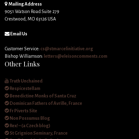
Mailing Address
9051 Watson Road Suite 279
Crestwood, MO 63126 USA
Email Us
Customer Service:
cs@stmarcelinitiative.org
Bishop Williamson:
letters@eleisoncomments.com
Other Links
Truth Unchained
Respicestellam
Benedictine Monks of Santa Cruz
Dominican Fathers of Avrille, France
Fr Piverts Site
Non Possumus Blog
Rex! – (a Czech blog)
St Grignion Seminary, France