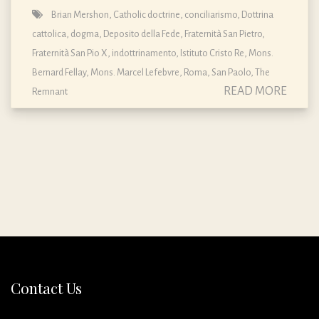
Brian Mershon
,
Catholic doctrine
,
conciliarismo
,
Dottrina
cattolica, dogma, Deposito della Fede
,
Fraternità San Pietro
,
Fraternità San Pio X
,
indottrinamento
,
Istituto Cristo Re
,
Mons.
Bernard Fellay
,
Mons. Marcel Lefebvre
,
Roma
,
San Paolo
,
The
READ MORE
Remnant
Contact Us