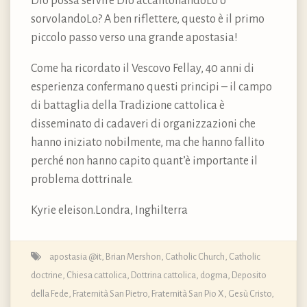
Dio possa servire Dio accantonandoLo o
sorvolandoLo? A ben riflettere, questo è il primo
piccolo passo verso una grande apostasia!
Come ha ricordato il Vescovo Fellay, 40 anni di
esperienza confermano questi principi – il campo
di battaglia della Tradizione cattolica è
disseminato di cadaveri di organizzazioni che
hanno iniziato nobilmente, ma che hanno fallito
perché non hanno capito quant’è importante il
problema dottrinale.
Kyrie eleison.Londra, Inghilterra
apostasia @it
,
Brian Mershon
,
Catholic Church
,
Catholic
doctrine
,
Chiesa cattolica
,
Dottrina cattolica, dogma, Deposito
della Fede
,
Fraternità San Pietro
,
Fraternità San Pio X
,
Gesù Cristo
,