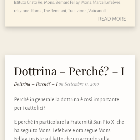
Istituto Cristo Re
,
Mons. Bernard Fellay
,
Mons. Marcel Lefebvre
,
religione
,
Roma
,
The Remnant
,
Tradizione
,
Vaticano II
READ MORE
Dottrina – Perché? – I
Dottrina – Perché? – I
on Settembre 11, 2010
Perché in generale la dottrina è così importante
per i cattolici?
E perché in particolare la Fraternità San Pio X, che
ha seguito Mons. Lefebvre e ora segue Mons.
Fellay, insiste sul fatto che un accordo sulla