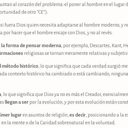
puntan al corazón del problema: el poner al hombre en el lugar 
ortunidad de otro “CE”):
 si fuera Dios quien necesita adaptarse al hombre moderno, y 
a por hacer que el hombre encaje con Dios, y no al revés.
 a la forma de pensar moderna
, por ejemplo, Descartes, Kant, H
firmaciones
religiosas se tornan meramente relativas y subjetiv
al método histórico
, lo que significa que cada verdad surgió m
o cada contexto histórico ha cambiado o está cambiando, ningun
a
, lo que significa que Dios ya no es más el Creador, esencialmen
nes
llegan a ser
por la evolución, y por esta evolución están co
rimer lugar
en asuntos de religión,
es decir
, posicionando a la 
 en la mente o de la Caridad sobrenatural en la voluntad.