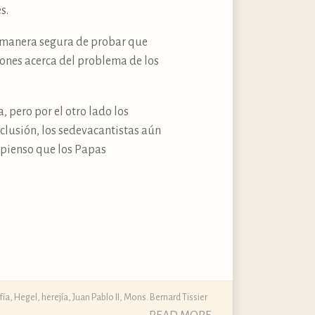
s.
ca manera segura de probar que
iones acerca del problema de los
, pero por el otro lado los
clusión, los sedevacantistas aún
e pienso que los Papas
fía
,
Hegel
,
herejía
,
Juan Pablo II
,
Mons. Bernard Tissier