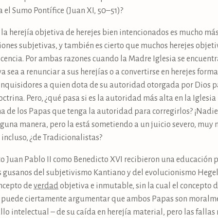
a el Sumo Pontífice (Juan XI, 50–51)?
la herejía objetiva de herejes bien intencionados es mucho más
iones subjetivas, y también es cierto que muchos herejes objet
cencia. Por ambas razones cuando la Madre Iglesia se encuent
ya sea a renunciar a sus herejías o a convertirse en herejes forma
nquisidores a quien dota de su autoridad otorgada por Dios par
ctrina. Pero, ¿qué pasa si es la autoridad más alta en la Iglesi
a de los Papas que tenga la autoridad para corregirlos? ¡Nadie
guna manera, pero la está sometiendo a un juicio severo, muy 
 incluso, ¿de Tradicionalistas?
nto Juan Pablo II como Benedicto XVI recibieron una educación pr
os gusanos del subjetivismo Kantiano y del evolucionismo Hege
oncepto de
verdad
objetiva e inmutable, sin la cual el concepto 
no puede ciertamente argumentar que ambos Papas son moralme
lo intelectual – de su caída en herejía material, pero las fall