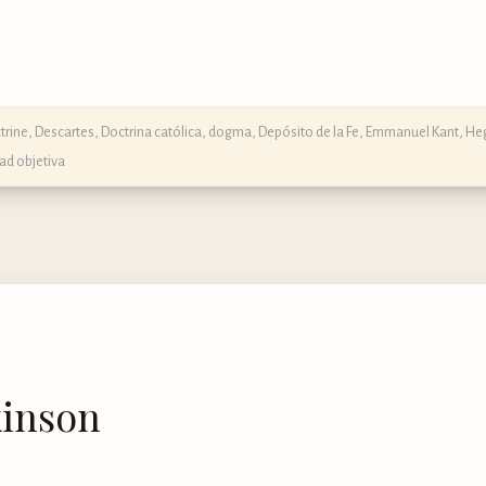
trine
,
Descartes
,
Doctrina católica, dogma, Depósito de la Fe
,
Emmanuel Kant
,
He
ad objetiva
kinson