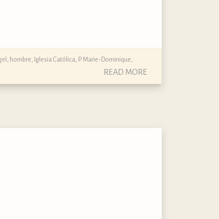
gel
,
hombre
,
Iglesia Católica
,
P. Marie-Dominique
,
READ MORE