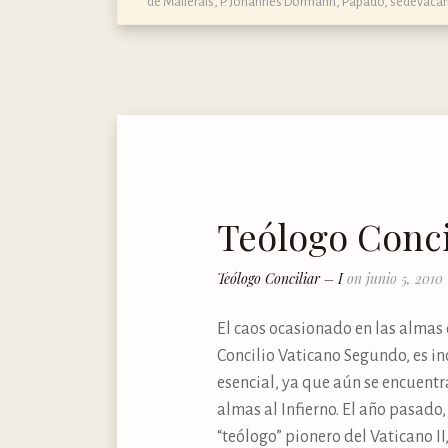
de Mallerais
,
P. Johannes Dormann
,
Papado
,
sedevaca
Teólogo Concil
Teólogo Conciliar – I
on junio 5, 2010
El caos ocasionado en las almas 
Concilio Vaticano Segundo, es i
esencial, ya que aún se encuent
almas al Infierno. El año pasado,
“teólogo” pionero del Vaticano 