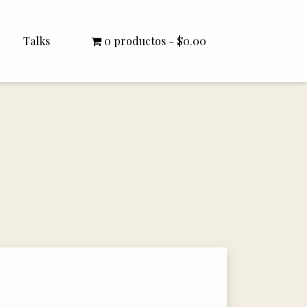
Talks
0 productos
$0.00
All Talks
Bishop Williamson
Dr. White
Interviews
Literature Seminars
Rector Letters
Sermons