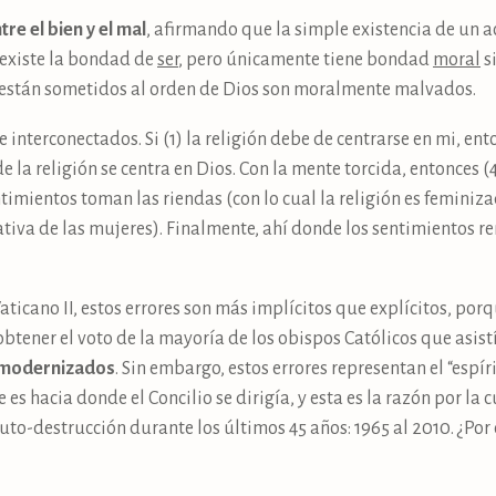
tre el bien y el mal
, afirmando que la simple existencia de un 
 existe la bondad de
ser
, pero únicamente tiene bondad
moral
si
 están sometidos al orden de Dios son moralmente malvados.
e interconectados. Si (1) la religión debe de centrarse en mi, e
la religión se centra en Dios. Con la mente torcida, entonces (4) 
ntimientos toman las riendas (con lo cual la religión es feminiz
tiva de las mujeres). Finalmente, ahí donde los sentimientos re
icano II, estos errores son más implícitos que explícitos, porqu
tener el voto de la mayoría de los obispos Católicos que asist
modernizados
. Sin embargo, estos errores representan el “espíri
 hacia donde el Concilio se dirigía, y esta es la razón por la cua
uto-destrucción durante los últimos 45 años: 1965 al 2010. ¿Po