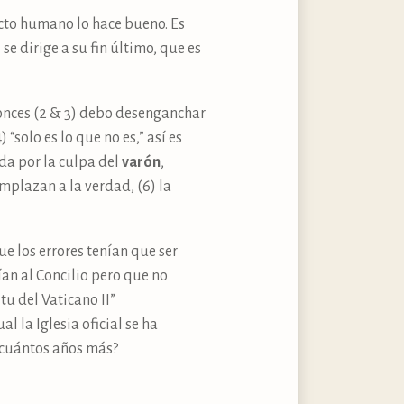
acto humano lo hace bueno. Es
 se dirige a su fin último, que es
ntonces (2 & 3) debo desenganchar
“solo es lo que no es,” así es
ada por la culpa del
varón
,
mplazan a la verdad, (6) la
e los errores tenían que ser
ían al Concilio pero que no
tu del Vaticano II”
l la Iglesia oficial se ha
r cuántos años más?