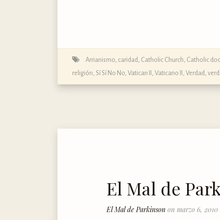
Arrianismo
,
caridad
,
Catholic Church
,
Catholic doc
religión
,
Sí Sí No No
,
Vatican II
,
Vaticano II
,
Verdad
,
verd
El Mal de Par
El Mal de Parkinson
on marzo 6, 2010