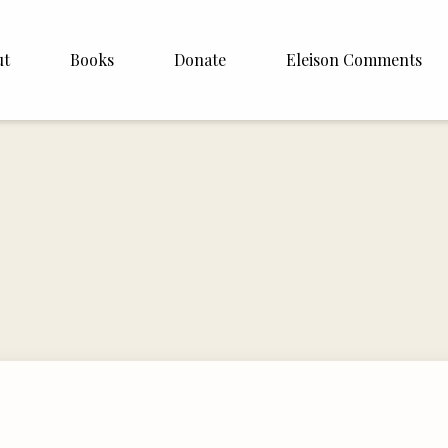
ut
Books
Donate
Eleison Comments
Williamson
About
e
English
Español
Francais
Deutsh
Italiano
Subscribe