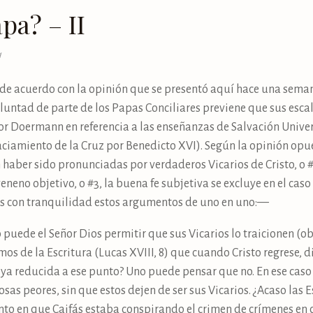
pa? – II
1
e acuerdo con la opinión que se presentó aquí hace una semana
luntad de parte de los Papas Conciliares previene que sus escalo
r Doermann en referencia a las enseñanzas de Salvación Universa
vaciamiento de la Cruz por Benedicto XVI). Según la opinión opue
n haber sido pronunciadas por verdaderos Vicarios de Cristo, o 
eneno objetivo, o #3, la buena fe subjetiva se excluye en el ca
os con tranquilidad estos argumentos de uno en uno:—
puede el Señor Dios permitir que sus Vicarios lo traicionen (ob
s de la Escritura (Lucas XVIII, 8) que cuando Cristo regrese, di
está ya reducida a ese punto? Uno puede pensar que no. En ese ca
sas peores, sin que estos dejen de ser sus Vicarios. ¿Acaso las 
 en que Caifás estaba conspirando el crimen de crímenes en c