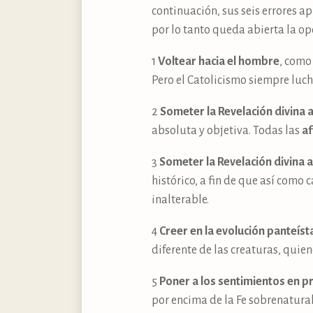
continuación, sus seis errores a
por lo tanto queda abierta la op
1
Voltear hacia el hombre
, como
Pero el Catolicismo siempre luch
2
Someter la Revelación divina
absoluta y objetiva. Todas las
a
3
Someter la Revelación divina 
histórico, a fin de que así com
inalterable.
4
Creer en la evolución panteíst
diferente de las creaturas, quie
5
Poner a los sentimientos en p
por encima de la Fe sobrenatural