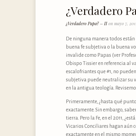
¿Verdadero Pa
¿Verdadero Papa? – II
on mayo 7, 201
De ninguna manera todos están d
buena fe subjetiva o la buena vo
invalide como Papas (ver Profeso
Obispo Tissier en referencia al 
escalofriantes que #1, no puede
subjetiva puede neutralizar su v
en la antigua teología. Revisem
Primeramente, ¿hasta qué punto 
exactamente. Sin embargo, sabemo
tierra. Pero la Fe, en el 2011, ¿
Vicarios Conciliares hagan aún co
exactamente en el mismo momento