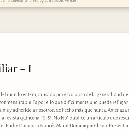
ntismo
,
subjetivismo
,
teología
,
Tradición
,
Verdad
iar – I
del mundo entero, causado por el colapso de la generalidad de 
nconmensurable. Es por ello que difícilmente uno puede reflej
ra muy adherido a nosotros, de hecho más que nunca. Amenaza c
 la revista quincenal “Sí Sí, No No” publicó un artículo que resu
II, el Padre Dominico Francés Marie-Dominique Chenu. Present