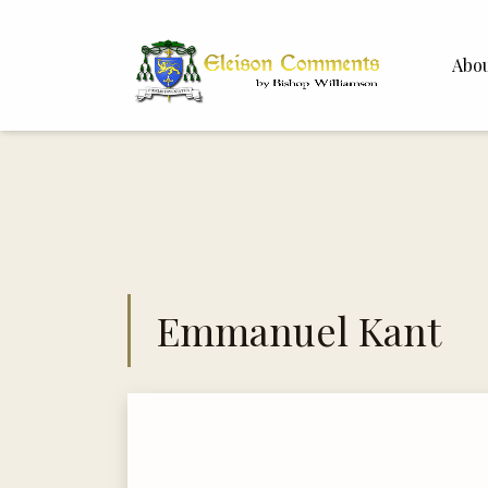
Abo
Bishop 
Dr. Whit
Emmanuel Kant