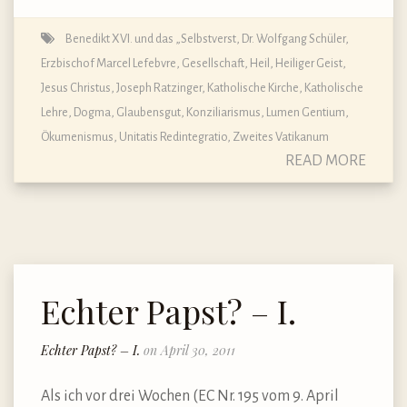
Benedikt XVI. und das „Selbstverst
,
Dr. Wolfgang Schüler
,
Erzbischof Marcel Lefebvre
,
Gesellschaft
,
Heil
,
Heiliger Geist
,
Jesus Christus
,
Joseph Ratzinger
,
Katholische Kirche
,
Katholische
Lehre, Dogma, Glaubensgut
,
Konziliarismus
,
Lumen Gentium
,
Ökumenismus
,
Unitatis Redintegratio
,
Zweites Vatikanum
READ MORE
Echter Papst? – I.
Echter Papst? – I.
on April 30, 2011
Als ich vor drei Wochen (EC Nr. 195 vom 9. April