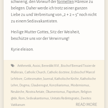
schwierig, den Vorwurf der
formellen
Häresie zu
belegen. Daher werde ich trotz seiner ganzen
Liebe zu und Verbreitung von „2 + 2 = 5“ noch nicht
zu einem Sedisvakantisten.
Heilige Mutter Gottes, Sitz der Weisheit,
beschütze uns vor der Verwirrung!
Kyrie eleison.
Arithmetik
,
Assisi
,
Benedikt XVI.
,
Bischof Bernard Tissier de
Mallerais
,
Catholic Church
,
Catholic doctrine
,
Erzbischof Marcel
Lefebvre
,
Gottesmutter
,
Juvenal
,
Katholische Kirche
,
Katholische
Lehre, Dogma, Glaubensgut
,
Konziliarismus
,
Modernismus
,
Neukirche
,
Nostra Aetate
,
Ökumenismus
,
Papsttum
,
Religion
@de
,
Rom
,
Sedivakantismus
,
Unitatis Redintegratio
,
Zweites
READ MORE
Vatikanum