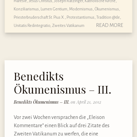
Häresie
,
Jesus Christus
,
Joseph Ratzinger
,
Katholische Kirche
,
Konziliarismus
,
Lumen Gentium
,
Modernismus
,
Ökumenismus
,
Priesterbruderschaft St. Pius X.
,
Protestantismus
,
Tradition @de
,
READ MORE
Unitatis Redintegratio
,
Zweites Vatikanum
Benedikts
Ökumenismus – III.
Benedikts Ökumenismus – III.
on April 21, 2012
Vor zwei Wochen versprachen die „Eleison
Kommentare“ einen Blick auf drei Zitate des
Zweiten Vatikanum zu werfen, die eine