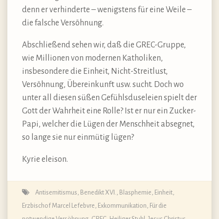
denn er verhinderte – wenigstens für eine Weile –
die falsche Versöhnung.
Abschließend sehen wir, daß die GREC-Gruppe,
wie Millionen von modernen Katholiken,
insbesondere die Einheit, Nicht-Streitlust,
Versöhnung, Übereinkunft usw. sucht. Doch wo
unter all diesen süßen Gefühlsduseleien spielt der
Gott der Wahrheit eine Rolle? Ist er nur ein Zucker-
Papi, welcher die Lügen der Menschheit absegnet,
so lange sie nur einmütig lügen?
Kyrie eleison.
Antisemitismus
,
Benedikt XVI.
,
Blasphemie
,
Einheit
,
Erzbischof Marcel Lefebvre
,
Exkommunikation
,
Für die
notwendige Versöhnung
,
GREC
,
Heiliger Stuhl
,
Jesus Christus
,