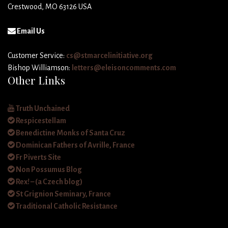
Crestwood, MO 63126 USA
Email Us
Customer Service:
cs@stmarcelinitiative.org
Bishop Williamson:
letters@eleisoncomments.com
Other Links
Truth Unchained
Respicestellam
Benedictine Monks of Santa Cruz
Dominican Fathers of Avrille, France
Fr Piverts Site
Non Possumus Blog
Rex! – (a Czech blog)
St Grignion Seminary, France
Traditional Catholic Resistance