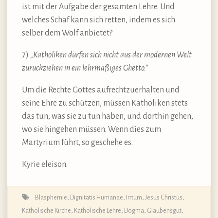
ist mit der Aufgabe der gesamten Lehre. Und
welches Schaf kann sich retten, indem es sich
selber dem Wolf anbietet?
7)
„Katholiken dürfen sich nicht aus der modernen Welt
zurückziehen in ein lehrmäßiges Ghetto.“
Um die Rechte Gottes aufrechtzuerhalten und
seine Ehre zu schützen, müssen Katholiken stets
das tun, was sie zu tun haben, und dorthin gehen,
wo sie hingehen müssen. Wenn dies zum
Martyrium führt, so geschehe es.
Kyrie eleison.
Blasphemie
,
Dignitatis Humanae
,
Irrtum
,
Jesus Christus
,
Katholische Kirche
,
Katholische Lehre, Dogma, Glaubensgut
,