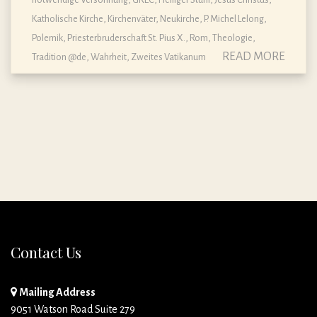
Katholische Kirche
,
Kirchenväter
,
Neukirche
,
P. Michel Lelong
,
Polemik
,
Priesterbruderschaft St. Pius X.
,
Rom
,
Theologie
,
READ MORE
Tradition @de
,
Wahrheit
,
Zweites Vatikanum
Contact Us
Mailing Address
9051 Watson Road Suite 279