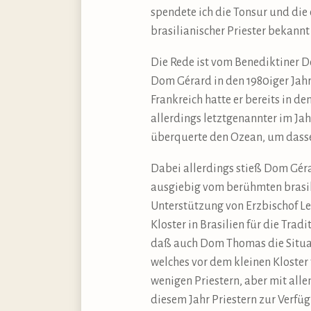
spendete ich die Tonsur und die 
brasilianischer Priester bekannt 
Die Rede ist vom Benediktiner D
Dom Gérard in den 1980iger Jahr
Frankreich hatte er bereits in d
allerdings letztgenannter im Ja
überquerte den Ozean, um dasse
Dabei allerdings stieß Dom Gér
ausgiebig vom berühmten brasili
Unterstützung von Erzbischof L
Kloster in Brasilien für die Trad
daß auch Dom Thomas die Situati
welches vor dem kleinen Kloster 
wenigen Priestern, aber mit all
diesem Jahr Priestern zur Verfü