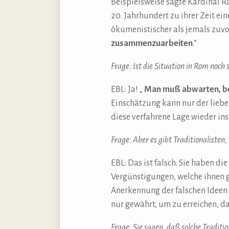
Beispielsweise sagte Kardinal 
20. Jahrhundert zu ihrer Zeit ein
ökumenistischer als jemals zuvor
zusammenzuarbeiten
.“
Frage: Ist die Situation in Rom noch
EBL: Ja! „
Man muß abwarten, bev
Einschätzung kann nur der liebe 
diese verfahrene Lage wieder ins
Frage: Aber es gibt Traditionaliste
EBL: Das ist falsch. Sie haben 
Vergünstigungen, welche ihnen 
Anerkennung der falschen Ideen d
nur gewährt, um zu erreichen, d
Frage: Sie sagen, daß solche Traditi