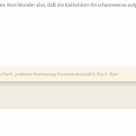
ben. Kein Wunder also, daß die Katholiken ihn scharenweise auf
 Paul II.
,
praktische Vereinbarung
,
Priesterbruderschaft St. Pius X.
,
Rom