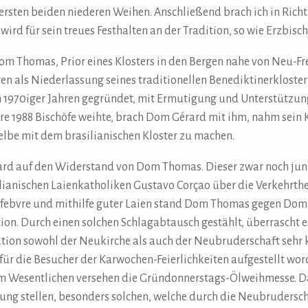
ersten beiden niederen Weihen. Anschließend brach ich in Richt
wird für sein treues Festhalten an der Tradition, so wie Erzbisc
om Thomas, Prior eines Klosters in den Bergen nahe von Neu-Fre
en als Niederlassung seines traditionellen Benediktinerkloster
en 1970iger Jahren gegründet, mit Ermutigung und Unterstützung
hre 1988 Bischöfe weihte, brach Dom Gérard mit ihm, nahm sein 
lbe mit dem brasilianischen Kloster zu machen.
ard auf den Widerstand von Dom Thomas. Dieser zwar noch jun
anischen Laienkatholiken Gustavo Corçao über die Verkehrthei
efebvre und mithilfe guter Laien stand Dom Thomas gegen Dom 
ition. Durch einen solchen Schlagabtausch gestählt, überrascht e
on sowohl der Neukirche als auch der Neubruderschaft sehr kla
für die Besucher der Karwochen-Feierlichkeiten aufgestellt word
em Wesentlichen versehen die Gründonnerstags-Ölweihmesse. Da
gung stellen, besonders solchen, welche durch die Neubrudersc