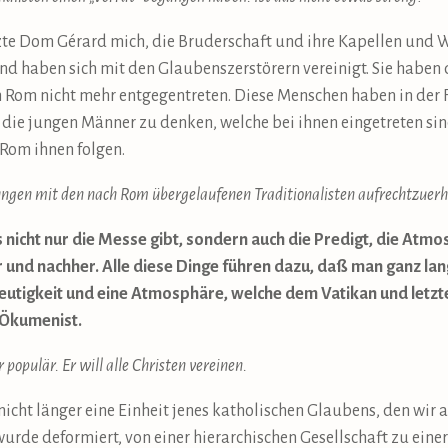
zte Dom Gérard mich, die Bruderschaft und ihre Kapellen und Wo
und haben sich mit den Glaubenszerstörern vereinigt. Sie hab
Rom nicht mehr entgegentreten. Diese Menschen haben in der F
an die jungen Männer zu denken, welche bei ihnen eingetreten si
 Rom ihnen folgen.
ehungen mit den nach Rom übergelaufenen Traditionalisten aufrechtzuer
es nicht nur die Messe gibt, sondern auch die Predigt, die At
und nachher. Alle diese Dinge führen dazu, daß man ganz la
deutigkeit und eine Atmosphäre, welche dem Vatikan und letz
h Ökumenist.
r populär. Er will alle Christen vereinen.
 nicht länger eine Einheit jenes katholischen Glaubens, den wi
wurde deformiert, von einer hierarchischen Gesellschaft zu ein