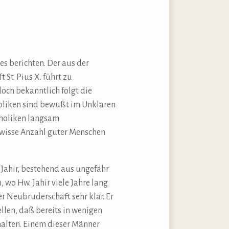
es berichten. Der aus der
t. Pius X. führt zu
och bekanntlich folgt die
holiken sind bewußt im Unklaren
tholiken langsam
gewisse Anzahl guter Menschen
 Jahir, bestehend aus ungefähr
wo Hw. Jahir viele Jahre lang
der Neubruderschaft sehr klar. Er
llen, daß bereits in wenigen
halten. Einem dieser Männer