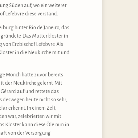
ung Süden auf, wo ein weiterer
hof Lefebvre diese verstand.
iburg hinter Rio de Janeiro, das
 gründete. Das Mutterkloster in
 von Erzbischof Lefebvre. Als
Kloster in die Neukirche mit und
ge Mönch hatte zuvor bereits
t der Neukirche gelernt. Mit
Gérard auf und rettete das
s deswegen heute nicht so sehr,
r erkennt. In einem Zelt,
en war, zelebrierten wir mit
s Kloster kann diese Öle nun in
haft von der Versorgung