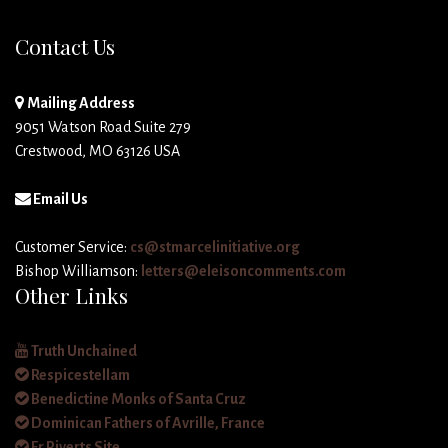
Contact Us
Mailing Address
9051 Watson Road Suite 279
Crestwood, MO 63126 USA
Email Us
Customer Service:
cs@stmarcelinitiative.org
Bishop Williamson:
letters@eleisoncomments.com
Other Links
Truth Unchained
Respicestellam
Benedictine Monks of Santa Cruz
Dominican Fathers of Avrille, France
Fr Piverts Site