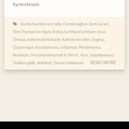
Kyrie eleison.
Bischofsweihen von 1988
,
Christkönigtum
,
Dom Gerard
,
Dom Thomas von Aquin
,
Erzbischof Marcel Lefebvre
,
Jesus
Christus
,
Katholische Behörde
,
Katholische Lehre, Dogma,
Glaubensgut
,
Konziliarismus
,
Le Barroux
,
Modernismus
,
Neukirche
,
Priesterbruderschaft St. Pius X.
,
Rom
,
Subjektivismus
,
READ MORE
Tradition @de
,
Wahrheit
,
Zweites Vatikanum