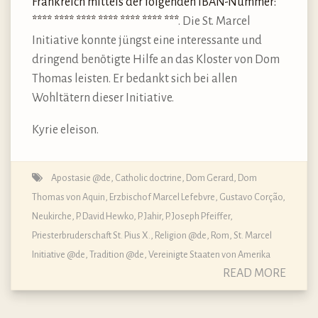
Frankreich mittels der folgenden IBAN-Nummer:
**** **** **** **** **** **** ***
. Die St. Marcel
Initiative konnte jüngst eine interessante und
dringend benötigte Hilfe an das Kloster von Dom
Thomas leisten. Er bedankt sich bei allen
Wohltätern dieser Initiative.
Kyrie eleison.
Apostasie @de
,
Catholic doctrine
,
Dom Gerard
,
Dom
Thomas von Aquin
,
Erzbischof Marcel Lefebvre
,
Gustavo Corção
,
Neukirche
,
P. David Hewko
,
P. Jahir
,
P. Joseph Pfeiffer
,
Priesterbruderschaft St. Pius X.
,
Religion @de
,
Rom
,
St. Marcel
Initiative @de
,
Tradition @de
,
Vereinigte Staaten von Amerika
READ MORE