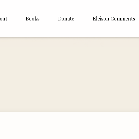
out
Books
Donate
Eleison Comments
p Williamson
About
ite
English
Español
Francais
Deutsh
Italiano
Subscribe