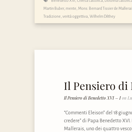
Benedetto XVI
,
Chiesa cattolica
,
Dottrina cattoli
Martin Buber
,
mente
,
Mons. Bernard Tissier de Mallerai
Tradizione
,
verità oggettiva
,
Wilhelm Dilthey
Il Pensiero di
Il Pensiero di Benedetto XVI – I
on Lu
“Commenti Eleison” del 18 giugno
credere” di Papa Benedetto XVI. E
Mallerais, uno dei quattro vescov