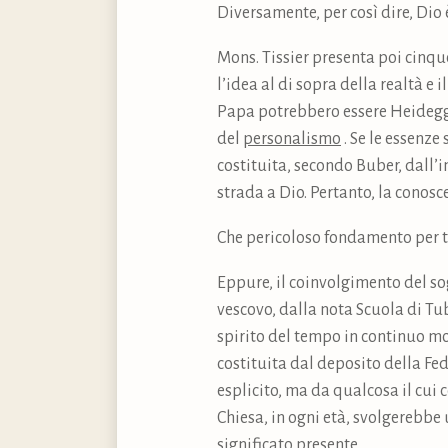
Diversamente, per così dire, Dio 
Mons. Tissier presenta poi cinque
l’idea al di sopra della realtà e 
Papa potrebbero essere Heidegge
del
personalismo
. Se le essenze
costituita, secondo Buber, dall’i
strada a Dio. Pertanto, la cono
Che pericoloso fondamento per 
Eppure, il coinvolgimento del so
vescovo, dalla nota Scuola di Tub
spirito del tempo in continuo mov
costituita dal deposito della Fe
esplicito, ma da qualcosa il cui 
Chiesa, in ogni età, svolgerebbe 
significato presente.