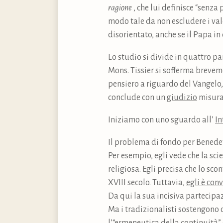
ragione
, che lui definisce “senz
modo tale da non escludere i va
disorientato, anche se il Papa i
Lo studio si divide in quattro p
Mons. Tissier si sofferma brevem
pensiero a riguardo del Vangelo, 
conclude con un
giudizio
misurat
Iniziamo con uno sguardo all’
In
Il problema di fondo per Benedett
Per esempio, egli vede che la sc
religiosa. Egli precisa che lo sco
XVIII secolo. Tuttavia,
egli è con
Da qui la sua incisiva partecipaz
Ma i tradizionalisti sostengono ch