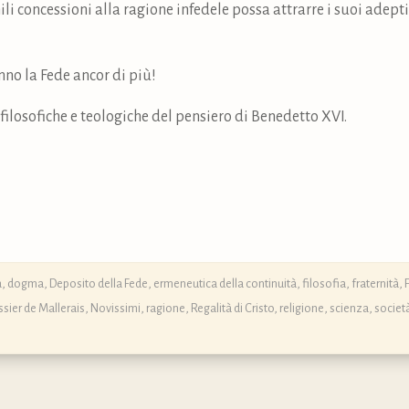
li concessioni alla ragione infedele possa attrarre i suoi adepti
no la Fede ancor di più!
 filosofiche e teologiche del pensiero di Benedetto XVI.
ca, dogma, Deposito della Fede
,
ermeneutica della continuità
,
filosofia
,
fraternità
,
sier de Mallerais
,
Novissimi
,
ragione
,
Regalità di Cristo
,
religione
,
scienza
,
societ