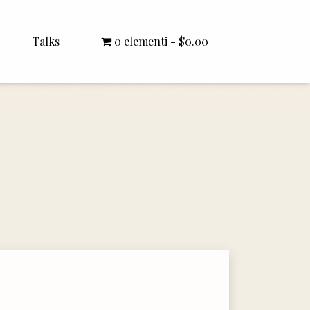
Talks
0 elementi
$0.00
All Talks
Bishop Williamson
Dr. White
Interviews
Literature Seminars
Rector Letters
Sermons