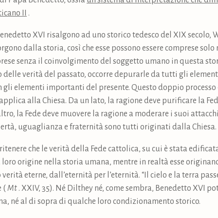
 di Papa Benedetto, ossia
un sistema di interpretazione che dim
ticano II
.
 Benedetto XVI risalgono ad uno storico tedesco del XIX secolo, 
orgono dalla storia, così che esse possono essere comprese solo ne
se senza il coinvolgimento del soggetto umano in questa stor
o delle verità del passato, occorre depurarle da tutti gli eleme
con gli elementi importanti del presente. Questo doppio processo 
pplica alla Chiesa. Da un lato, la ragione deve purificare la Fed
tro, la Fede deve muovere la ragione a moderare i suoi attacchi 
bertà, uguaglianza e fraternità sono tutti originati dalla Chiesa.
itenere che le verità della Fede cattolica, su cui è stata edificata 
 loro origine nella storia umana, mentre in realtà esse originan
erità eterne, dall’eternità per l’eternità. “Il cielo e la terra p
e (
Mt
. XXIV, 35). Né Dilthey né, come sembra, Benedetto XVI po
na, né al di sopra di qualche loro condizionamento storico.