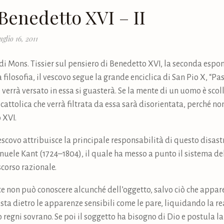
 Benedetto XVI – II
uglio 16, 2011
di Mons. Tissier sul pensiero di Benedetto XVI, la seconda espone
filosofia, il vescovo segue la grande enciclica di San Pio X, “Pas
e verrà versato in essa si guasterà. Se la mente di un uomo è sco
cattolica che verrà filtrata da essa sarà disorientata, perché non
 XVI.
vescovo attribuisce la principale responsabilità di questo disas
nuele Kant (1724–1804), il quale ha messo a punto il sistema de
corso razionale.
e non può conoscere alcunché dell’oggetto, salvo ciò che appare 
he sta dietro le apparenze sensibili come le pare, liquidando la 
to regni sovrano. Se poi il soggetto ha bisogno di Dio e postula l