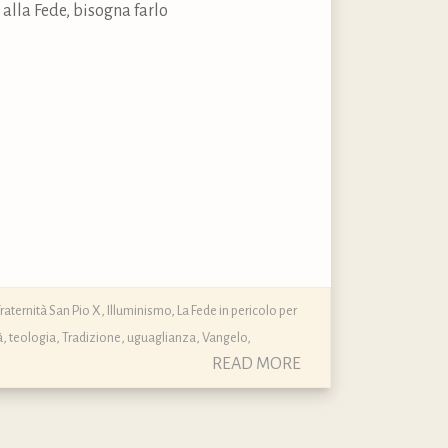
 alla Fede, bisogna farlo
Fraternità San Pio X
,
Illuminismo
,
La Fede in pericolo per
à
,
teologia
,
Tradizione
,
uguaglianza
,
Vangelo
,
READ MORE