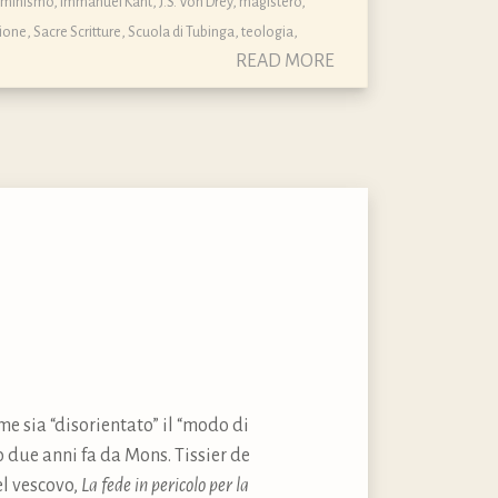
luminismo
,
Immanuel Kant
,
J.S. Von Drey
,
magistero
,
ione
,
Sacre Scritture
,
Scuola di Tubinga
,
teologia
,
READ MORE
e sia “disorientato” il “modo di
o due anni fa da Mons. Tissier de
el vescovo,
La fede in pericolo per la