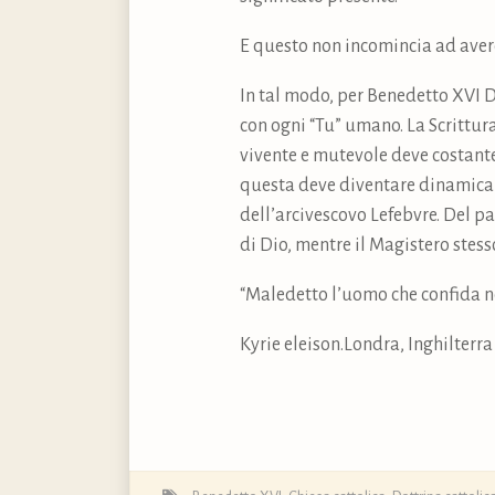
E questo non incomincia ad aver
In tal modo, per Benedetto XVI D
con ogni “Tu” umano. La Scrittu
vivente e mutevole deve costante
questa deve diventare dinamica p
dell’arcivescovo Lefebvre. Del p
di Dio, mentre il Magistero stes
“Maledetto l’uomo che confida ne
Kyrie eleison.Londra, Inghilterra