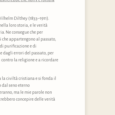
ostrerebbe che non v’è rottura
Wilhelm Dilthey (1833–1911).
lla loro storia, e le verità
ia. Ne consegue che per
nti che appartengono al passato,
di purificazione e di
e dagli errori del passato, per
contro la religione e a ricordare
la civiltà cristiana e si fonda il
o dal seno eterno
asseranno, ma le mie parole non
trebbero concepire delle verità