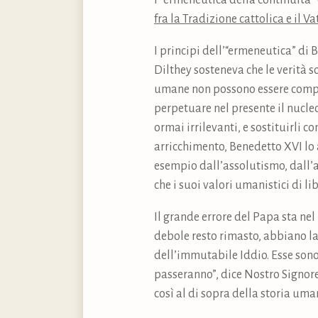
l’“ermeneutica della continuità”
fra la Tradizione cattolica e il Va
I principi dell’“ermeneutica” di
Dilthey sosteneva che le verità s
umane non possono essere compre
perpetuare nel presente il nucle
ormai irrilevanti, e sostituirli 
arricchimento, Benedetto XVI lo a
esempio dall’assolutismo, dall’al
che i suoi valori umanistici di li
Il grande errore del Papa sta nel r
debole resto rimasto, abbiano la
dell’immutabile Iddio. Esse sono v
passeranno”, dice Nostro Signor
così al di sopra della storia uma