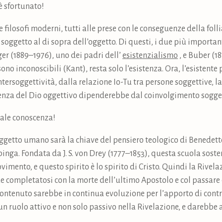
è sfortunato!
 filosofi moderni, tutti alle prese con le conseguenze della foll
il soggetto al di sopra dell’oggetto. Di questi, i due più importan
r (1889–1976), uno dei padri dell’
esistenzialismo
, e Buber (1
 sono inconoscibili (Kant), resta solo l’esistenza. Ora, l’esistent
ntersoggettività, dalla relazione Io-Tu tra persone soggettive, la
scenza del Dio oggettivo dipenderebbe dal coinvolgimento sogg
tale conoscenza!
ggetto umano sarà la chiave del pensiero teologico di Benedetto 
inga. Fondata da J. S. von Drey (1777–1853), questa scuola soste
imento, e questo spirito è lo spirito di Cristo. Quindi la Rivel
de completatosi con la morte dell’ultimo Apostolo e col passare
contenuto sarebbe in continua evoluzione per l’apporto di contri
un ruolo attivo e non solo passivo nella Rivelazione, e darebbe 