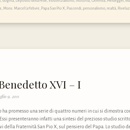
ca, dogma, Deposito della Fede
,
esistenzialismo
,
filosofia
,
Geremia
,
Heidegger
,
Il
s
,
Mons. Marcel Lefebvre
,
Papa San Pio X
,
Pascendi
,
personalismo
,
realtà
,
Rivelaz
 Benedetto XVI – I
glio 9, 2011
 ha promesso una serie di quattro numeri in cui si dimostra com
ssi presenteranno infatti una sintesi del prezioso studio scritt
i della Fraternità San Pio X, sul pensiero del Papa. Lo studio d