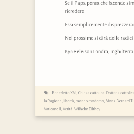
Se il Papa pensa che facendo simi
ricredere.
Essi semplicemente disprezzeran
Nel prossimo si dirà delle radici
Kyrie eleison.Londra, Inghilterra
Benedetto XVI
,
Chiesa cattolica
,
Dottrina cattoli
la Ragione
,
libertà
,
mondo moderno
,
Mons. Bernard Tis
Vaticano II
,
Verità
,
Wilhelm Dilthey