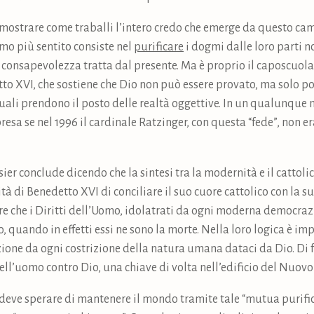
a mostrare come traballi l’intero credo che emerge da questo cam
mo più sentito consiste nel
purificare
i dogmi dalle loro parti no
onsapevolezza tratta dal presente. Ma è proprio il caposcuola 
tto XVI, che sostiene che Dio non può essere provato, ma solo p
quali prendono il posto delle realtà oggettive. In un qualunque
a se nel 1996 il cardinale Ratzinger, con questa “fede”, non era
ier conclude dicendo che la sintesi tra la modernità e il cattol
tà di Benedetto XVI di conciliare il suo cuore cattolico con la s
re che i Diritti dell’Uomo, idolatrati da ogni moderna democraz
quando in effetti essi ne sono la morte. Nella loro logica è imp
ione da ogni costrizione della natura umana dataci da Dio. Di 
ll’uomo contro Dio, una chiave di volta nell’edificio del Nuov
on deve sperare di mantenere il mondo tramite tale “mutua purifi