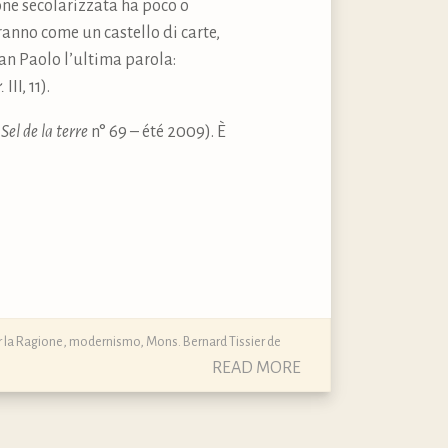
ione secolarizzata ha poco o
leranno come un castello di carte,
an Paolo l’ultima parola:
.
III, 11).
 Sel de la terre
n° 69 – été 2009). È
r la Ragione
,
modernismo
,
Mons. Bernard Tissier de
READ MORE