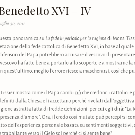
 Benedetto XVI – IV
uglio 30, 2011
 questa panoramica su
La fede in pericolo per la ragione
di Mons. Tiss
retazione della fede cattolica di Benedetto XVI, in base al qual
difensori del Papa potrebbero accusare il vescovo di presentare
il vescovo ha fatto bene a portarlo allo scoperto e a mostrarne l
on quest’ultimo, meglio l’errore riesce a mascherarsi, così che 
. Tissier mostra come il Papa cambi
ciò
che credono i cattolici e
definiti dalla Chiesa e li accettano perché rivelati dall’oggettiv
one astratta fatta di fredde definizioni, per cui egli dirà: “La 
 presenza d’amore”. Ora, il credo così mutato può percepirsi co
rutto dell’esperienza personale basata su sentimenti soggettivi, 
raballante verso il Cielo sol perché ci si sente bene?