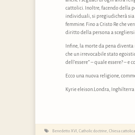
anche i seguaci di ogni altra rel
cattolici. Inoltre, facendo della
individuali, si pregiudicherà si
femmine. Fino a Cristo Re che ve
diritto della persona a scegliersi
Infine, la morte da pena diventa 
che un irrevocabile stato egoist
dell’essere” – quale essere? – e co
Ecco una nuova religione, commen
Kyrie eleison.Londra, Inghilterra
Benedetto XVI
,
Catholic doctrine
,
Chiesa cattolic