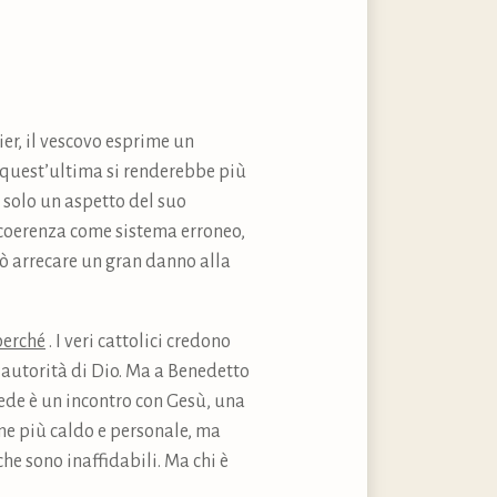
ier, il vescovo esprime un
e quest’ultima si renderebbe più
 solo un aspetto del suo
a coerenza come sistema erroneo,
può arrecare un gran danno alla
perché
. I veri cattolici credono
a autorità di Dio. Ma a Benedetto
fede è un incontro con Gesù, una
me più caldo e personale, ma
che sono inaffidabili. Ma chi è