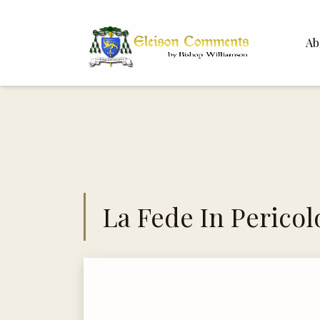
Ab
Bisho
Dr. Wh
La Fede In Pericol