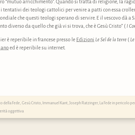
loro “mutuo arricchimento”. Quando si tratta di religione, la rag
i i tentativi dei teologi cattolici per venire a patti con essa crol
diale che questi teologi sperano di servire. E il vescovo dà a S
 diverso da quello che già vi si trova, che è Gesù Cristo” (
I Cor
er è reperibile in francese presso le
Edizioni
Le Sel de la terre
(
Le
liano
ed è reperibile su internet.
o della Fede
,
Gesù Cristo
,
Immanuel Kant
,
Joseph Ratzinger
,
La Fede in pericolo pe
erità oggettiva