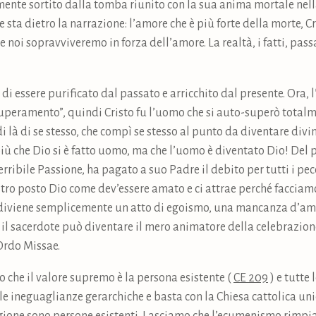
mente sortito dalla tomba riunito con la sua anima mortale nell
 sta dietro la narrazione: l’amore che è più forte della morte, Cr
 noi sopravviveremo in forza dell’amore. La realtà, i fatti, pass
i essere purificato dal passato e arricchito dal presente. Ora, 
uperamento”, quindi Cristo fu l’uomo che si auto-superò totalme
i là di se stesso, che compì se stesso al punto da diventare divi
più che Dio si è fatto uomo, ma che l’uomo è diventato Dio! Del 
erribile Passione, ha pagato a suo Padre il debito per tutti i pe
tro posto Dio come dev’essere amato e ci attrae perché facciamo 
e diviene semplicemente un atto di egoismo, una mancanza d’amo
, e il sacerdote può diventare il mero animatore della celebrazi
Ordo Missae.
che il valore supremo è la persona esistente (
CE 209
) e tutte
lle ineguaglianze gerarchiche e basta con la Chiesa cattolica un