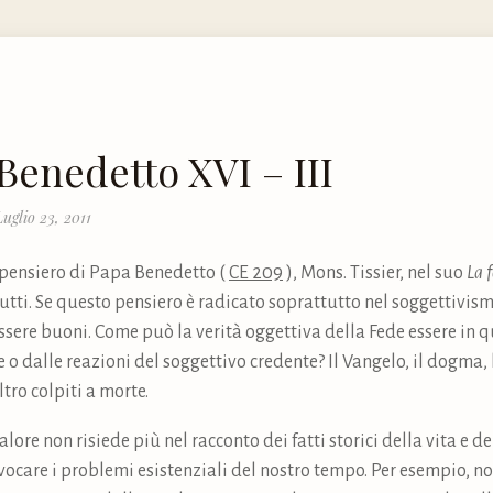
 Benedetto XVI – III
uglio 23, 2011
 pensiero di Papa Benedetto (
CE 209
), Mons. Tissier, nel suo
La f
rutti. Se questo pensiero è radicato soprattutto nel soggettivis
 essere buoni. Come può la verità oggettiva della Fede essere i
 dalle reazioni del soggettivo credente? Il Vangelo, il dogma, la 
tro colpiti a morte.
lore non risiede più nel racconto dei fatti storici della vita e 
vocare i problemi esistenziali del nostro tempo. Per esempio, no