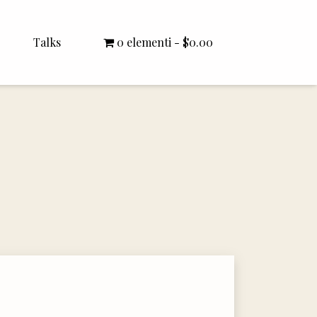
Talks
0 elementi
$0.00
All Talks
Bishop Williamson
Dr. White
Interviews
Literature Seminars
Rector Letters
Sermons