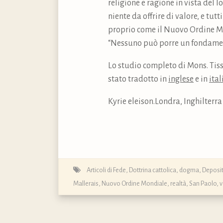
religione e ragione in vista del 
niente da offrire di valore, e tutt
proprio come il Nuovo Ordine Mon
“Nessuno può porre un fondamento
Lo studio completo di Mons. Tissi
stato tradotto in
inglese
e in
ita
Kyrie eleison.Londra, Inghilterra
Articoli di Fede
,
Dottrina cattolica, dogma, Deposit
Mallerais
,
Nuovo Ordine Mondiale
,
realtà
,
San Paolo
,
v