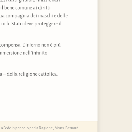
zi tutti gli sforzi missionari
 il bene comune ai diritti
utua compagnia dei maschi e delle
ui lo Stato deve proteggere il
ricompensa. L’Inferno non è più
mmersione nell’infinito
– della religione cattolica.
La Fede in pericolo per la Ragione
,
Mons. Bernard