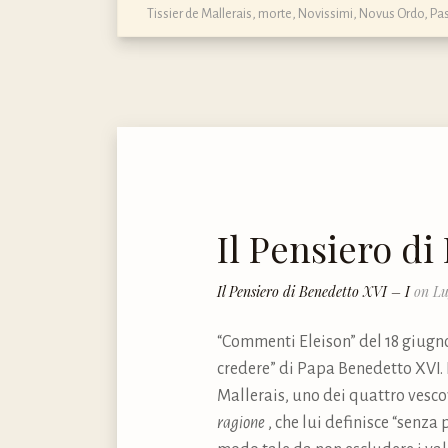
Tissier de Mallerais
,
morte
,
Novissimi
,
Novus Ordo
,
Pa
Il Pensiero di
Il Pensiero di Benedetto XVI – I
on Lu
“Commenti Eleison” del 18 giugno
credere” di Papa Benedetto XVI. E
Mallerais, uno dei quattro vescov
ragione
, che lui definisce “senz