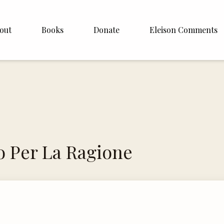
out
Books
Donate
Eleison Comments
p Williamson
About
ite
English
Español
Francais
o Per La Ragione
Deutsh
Italiano
Subscribe