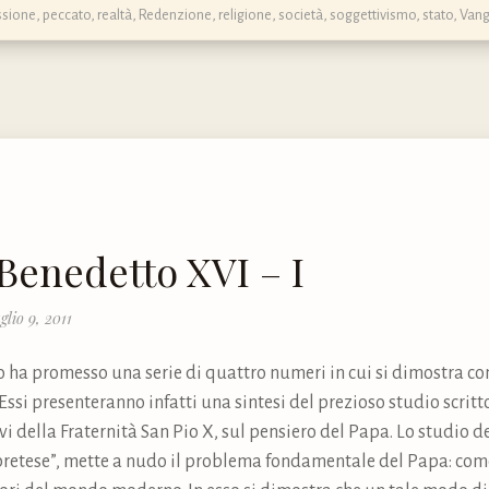
ssione
,
peccato
,
realtà
,
Redenzione
,
religione
,
società
,
soggettivismo
,
stato
,
Vang
 Benedetto XVI – I
glio 9, 2011
 ha promesso una serie di quattro numeri in cui si dimostra com
ssi presenteranno infatti una sintesi del prezioso studio scritt
i della Fraternità San Pio X, sul pensiero del Papa. Lo studio d
a pretese”, mette a nudo il problema fondamentale del Papa: come