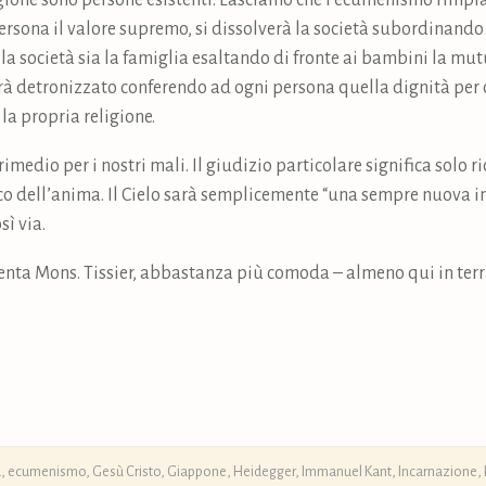
igione sono persone esistenti. Lasciamo che l’ecumenismo rimpiaz
 persona il valore supremo, si dissolverà la società subordinando
a la società sia la famiglia esaltando di fronte ai bambini la m
rrà detronizzato conferendo ad ogni persona quella dignità per c
 la propria religione.
rimedio per i nostri mali. Il giudizio particolare significa solo 
ico dell’anima. Il Cielo sarà semplicemente “una sempre nuova i
sì via.
ta Mons. Tissier, abbastanza più comoda – almeno qui in terra 
a
,
ecumenismo
,
Gesù Cristo
,
Giappone
,
Heidegger
,
Immanuel Kant
,
Incarnazione
,