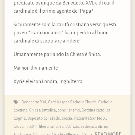
predicato ovunque da Benedetto XVI, e di cui il
cardinale è il primo agente del Papa?
Sicuramente solo la carità cristiana verso questi
poveri “Tradizionalisti” ha impedito al buon
cardinale di scoppiare a ridere!
Umanamente parlando la Chiesa è finita.
Ma non divinamente.
Kyrie eleison.Londra, Inghilterra
Benedetto XVI
,
Card. Kasper
,
Catholic Church
,
Catholic
doctrine
,
Chiesa cattolica
,
conciliarismo
,
Dottrina cattolica,
dogma, Deposito della Fede
,
eresia
,
Fraternità San Pio X
,
Giovanni XXIII
,
liberalismo
,
Sant'Uffizio
,
sedevacantismo
,
READ MORE
Tradizione
,
Vaticano II
,
Vecchia Alleanza
,
Verità