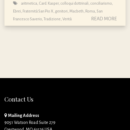
aritmetica
,
Card. Kasper
,
colloqui dottrinali
,
conciliarismo
,
Ebrei
,
Fraternità San Pio X
,
genitori
,
Macbeth
,
Roma
,
San
READ MORE
Francesco Saverio
,
Tradizione
,
Verità
Contact Us
Mailing Address
9051 Watson Road Suite 279
Crestwood, MO 63126 USA