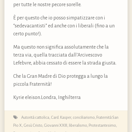
per tutte le nostre pecore sorelle.
È per questo che io posso simpatizzare con i
“sedevacantisti” ed anche con i liberali (fino a un
certo punto!).
Ma questo non significa assolutamente che la
terza via, quella tracciata dall’Arcivescovo
Lefebvre, abbia cessato di essere la strada giusta.
Che la Gran Madre di Dio protegga a lungo la
piccola Fraternità!
Kyrie eleison.Londra, Inghilterra
Autorità cattolica
,
Card. Kasper
,
conciliarismo
,
Fraternità San
Pio X
,
Gesù Cristo
,
Giovanni XXIII
,
liberalismo
,
Protestantesimo
,