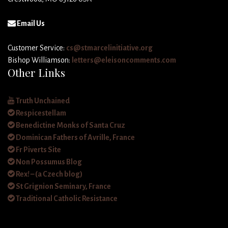
Email Us
Customer Service:
cs@stmarcelinitiative.org
Bishop Williamson:
letters@eleisoncomments.com
Other Links
Truth Unchained
Respicestellam
Benedictine Monks of Santa Cruz
Dominican Fathers of Avrille, France
Fr Piverts Site
Non Possumus Blog
Rex! – (a Czech blog)
St Grignion Seminary, France
Traditional Catholic Resistance