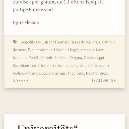
zum Beispiel glaube, daß die Konzilspäpste
gültige Päpste sind.
Kyrie eleison.
Benedikt XVI.
,
Bischof Bernard Tissier de Mallerais
,
Catholic
doctrine
,
Evolutionismus
,
Häresie
,
Hegel
,
Immanuel Kant
,
Johannes Paul II.
,
Katholische Lehre, Dogma, Glaubensgut
,
Konziliarismus
,
P. Johannes Dormann
,
Papsttum
,
Philosophie
,
Sedivakantismus
,
Subjektivismus
,
Theologie
,
Tradition @de
,
READ MORE
Wahrheit
„Universitäts“-