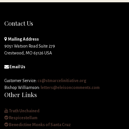
Contact Us
Mailing Address
9051 Watson Road Suite 279
Crestwood, MO 63126 USA
Email Us
Customer Service:
cs@stmarcelinitiative.org
Bishop Williamson:
letters@eleisoncomments.com
Other Links
Truth Unchained
Respicestellam
Benedictine Monks of Santa Cruz