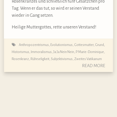
Rosenkranzes und schließlich fünf Gesätzchen pro
Tag. Wenn er das tut, so wird er seinen Verstand
wieder in Gang setzen.
Heilige Muttergottes, rette unseren Verstand!
Anthropozentrismus
,
Evolutionismus
,
Gottesmutter
,
Grund
,
Historismus
,
Immoralismus
,
Ja Ja Nein Nein
,
P. Marie-Dominique
,
Rosenkranz
,
Rührseligkeit
,
Subjektivismus
,
Zweites Vatikanum
READ MORE