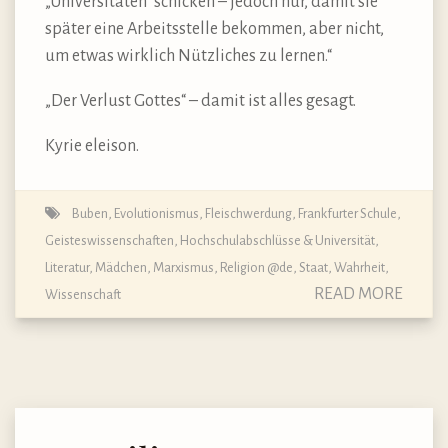
„Universitäten“ schicken – jedoch nur, damit sie
später eine Arbeitsstelle bekommen, aber nicht,
um etwas wirklich Nützliches zu lernen.“
„Der Verlust Gottes“ – damit ist alles gesagt.
Kyrie eleison.
Buben
,
Evolutionismus
,
Fleischwerdung
,
Frankfurter Schule
,
Geisteswissenschaften
,
Hochschulabschlüsse & Universität
,
Literatur
,
Mädchen
,
Marxismus
,
Religion @de
,
Staat
,
Wahrheit
,
READ MORE
Wissenschaft