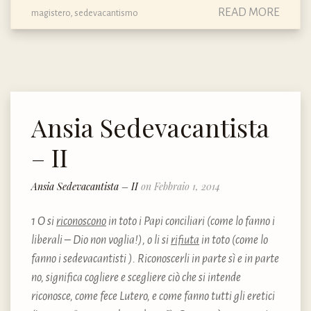
READ MORE
magistero
,
sedevacantismo
Ansia Sedevacantista
– II
Ansia Sedevacantista – II
on Febbraio 1, 2014
1 O si
riconoscono
in toto i Papi conciliari (come lo fanno i
liberali – Dio non voglia!), o li si
rifiuta
in toto (come lo
fanno i sedevacantisti ). Riconoscerli in parte sì e in parte
no, significa cogliere e scegliere ciò che si intende
riconosce, come fece Lutero, e come fanno tutti gli eretici