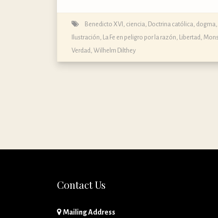
Benedicto XVI
,
ciencia
,
Doctrina católica, dogma, 
Ilustración
,
La Fe en peligro por la razón
,
Libertad
,
Mons.
Verdad
,
Wilhelm Dilthey
Contact Us
Mailing Address