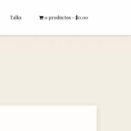
Talks
0 productos
$0.00
All Talks
Bishop Williamson
Dr. White
Interviews
Literature Seminars
Rector Letters
Sermons