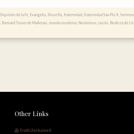
Depósito de la Fe
,
Evangelio
,
filosofía
,
fraternidad
,
Fraternidad San Pío X
,
hermené
 Bernard Tissier de Mallerais
,
mundo moderno
,
Novísimos
,
razón
,
Realeza de Cri
Other Links
Truth Unchained