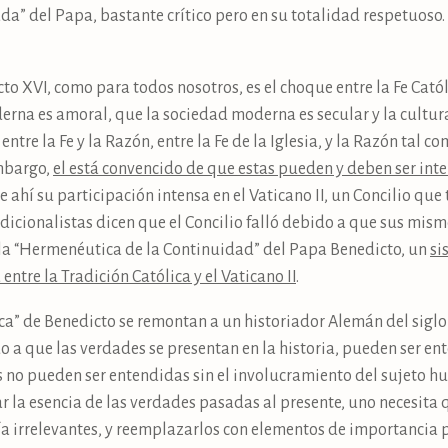
a” del Papa, bastante crítico pero en su totalidad respetuoso
o XVI, como para todos nosotros, es el choque entre la Fe Cató
derna es amoral, que la sociedad moderna es secular y la cultur
ntre la Fe y la Razón, entre la Fe de la Iglesia, y la Razón tal co
embargo,
el está convencido de que estas pueden y deben ser in
De ahí su participación intensa en el Vaticano II, un Concilio que
dicionalistas dicen que el Concilio falló debido a que sus mism
hí la “Hermenéutica de la Continuidad” del Papa Benedicto, un
si
ntre la Tradición Católica y el Vaticano II
.
ica” de Benedicto se remontan a un historiador Alemán del siglo
do a que las verdades se presentan en la historia, pueden ser e
s no pueden ser entendidas sin el involucramiento del sujeto
dar la esencia de las verdades pasadas al presente, uno necesita
a irrelevantes, y reemplazarlos con elementos de importancia pa