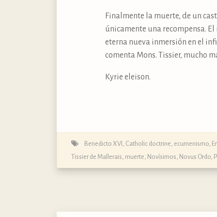
Finalmente la muerte, de un casti
únicamente una recompensa. El i
eterna nueva inmersión en el infi
comenta Mons. Tissier, mucho má
Kyrie eleison.
Benedicto XVI
,
Catholic doctrine
,
ecumenismo
,
E
Tissier de Mallerais
,
muerte
,
Novísimos
,
Novus Ordo
,
P