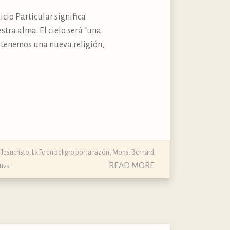
cio Particular significa
tra alma. El cielo será “una
í tenemos una nueva religión,
,
Jesucristo
,
La Fe en peligro por la razón
,
Mons. Bernard
READ MORE
tiva