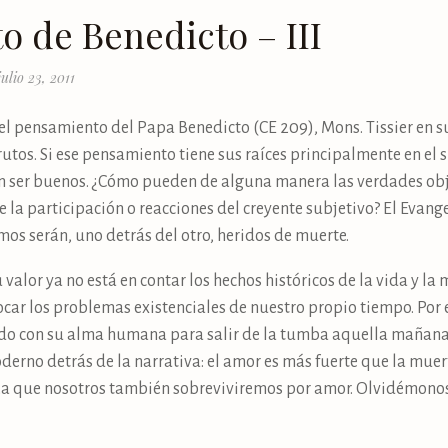
o de Benedicto – III
julio 23, 2011
el pensamiento del Papa Benedicto (CE 209), Mons. Tissier en s
rutos. Si ese pensamiento tiene sus raíces principalmente en el
en ser buenos. ¿Cómo pueden de alguna manera las verdades obje
a participación o reacciones del creyente subjetivo? El Evangeli
mos serán, uno detrás del otro, heridos de muerte.
alor ya no está en contar los hechos históricos de la vida y la 
ocar los problemas existenciales de nuestro propio tiempo. Por
ido con su alma humana para salir de la tumba aquella mañana
derno detrás de la narrativa: el amor es más fuerte que la muer
iza que nosotros también sobreviviremos por amor. Olvidémonos 