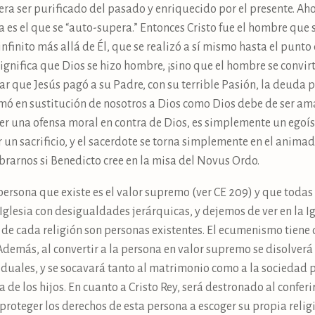
a ser purificado del pasado y enriquecido por el presente. Aho
 es el que se “auto-supera.” Entonces Cristo fue el hombre que
nfinito más allá de Él, que se realizó a sí mismo hasta el punto d
ignifica que Dios se hizo hombre, ¡sino que el hombre se convi
ar que Jesús pagó a su Padre, con su terrible Pasión, la deuda 
mó en sustitución de nosotros a Dios como Dios debe de ser ama
r una ofensa moral en contra de Dios, es simplemente un egoísm
 un sacrificio, y el sacerdote se torna simplemente en el animad
rarnos si Benedicto cree en la misa del Novus Ordo.
 persona que existe es el valor supremo (ver CE 209) y que todas
esia con desigualdades jerárquicas, y dejemos de ver en la Igl
 de cada religión son personas existentes. El ecumenismo tiene
Además, al convertir a la persona en valor supremo se disolver
iduales, y se socavará tanto al matrimonio como a la socieda
de los hijos. En cuanto a Cristo Rey, será destronado al conferi
roteger los derechos de esta persona a escoger su propia relig