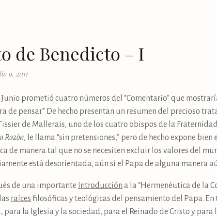
o de Benedicto – I
lio 9, 2011
e Junio prometió cuatro números del “Comentario” que mostraría
a de pensar.” De hecho presentan un resumen del precioso trat
issier de Mallerais, uno de los cuatro obispos de la Fraternidad 
la Razón
, le llama “sin pretensiones,” pero de hecho expone bie
ica de manera tal que no se necesiten excluir los valores del m
iamente está desorientada, aún si el Papa de alguna manera aú
pués de una importante
Introducción
a la “Hermenéutica de la C
 las
raíces
filosóficas y teológicas del pensamiento del Papa. En
 para la Iglesia y la sociedad, para el Reinado de Cristo y para