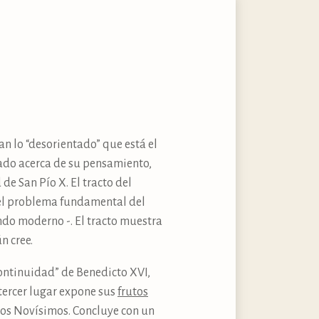
n lo “desorientado” que está el
ado acerca de su pensamiento,
de San Pío X. El tracto del
n el problema fundamental del
undo moderno -. El tracto muestra
n cree.
ontinuidad” de Benedicto XVI,
 tercer lugar expone sus
frutos
 los Novísimos. Concluye con un