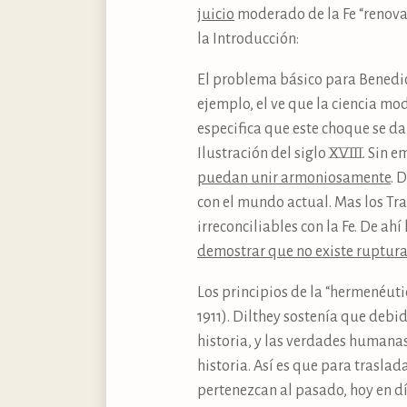
juicio
moderado de la Fe “renovad
la Introducción:
El problema básico para Benedict
ejemplo, el ve que la ciencia mo
especifica que este choque se da e
Ilustración del siglo XVIII. Sin 
puedan unir armoniosamente
. 
con el mundo actual. Mas los Tra
irreconciliables con la Fe. De a
demostrar que no existe ruptura e
Los principios de la “hermenéut
1911). Dilthey sostenía que debi
historia, y las verdades humana
historia. Así es que para trasla
pertenezcan al pasado, hoy en dí