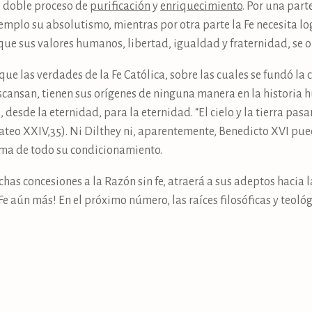
te doble proceso de
purificación
y
enriquecimiento
. Por una part
jemplo su absolutismo, mientras por otra parte la Fe necesita l
que sus valores humanos, libertad, igualdad y fraternidad, se or
que las verdades de la Fe Católica, sobre las cuales se fundó la c
scansan, tienen sus orígenes de ninguna manera en la historia 
desde la eternidad, para la eternidad. “El cielo y la tierra pas
ateo XXIV,35). Ni Dilthey ni, aparentemente, Benedicto XVI pu
ima de todo su condicionamiento.
chas concesiones a la Razón sin fe, atraerá a sus adeptos hacia l
e aún más! En el próximo número, las raíces filosóficas y teol