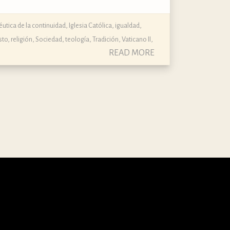
utica de la continuidad
,
Iglesia Católica
,
igualdad
,
sto
,
religión
,
Sociedad
,
teología
,
Tradición
,
Vaticano II
,
READ MORE