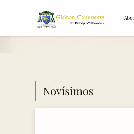
Abo
Bishop 
Dr. Whit
Novísimos