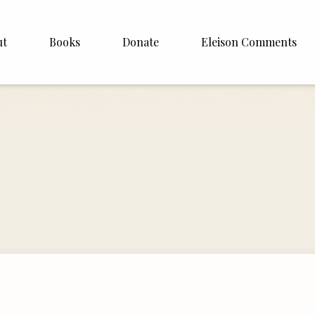
ut
Books
Donate
Eleison Comments
Williamson
About
e
English
Español
Francais
Deutsh
Italiano
Subscribe