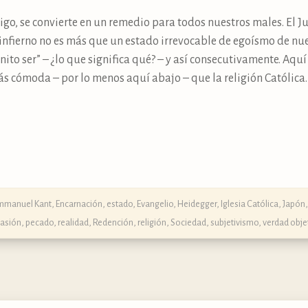
go, se convierte en un remedio para todos nuestros males. El Jui
nfierno no es más que un estado irrevocable de egoísmo de nues
nito ser” – ¿lo que significa qué? – y así consecutivamente. Aqu
s cómoda – por lo menos aquí abajo – que la religión Católica.
mmanuel Kant
,
Encarnación
,
estado
,
Evangelio
,
Heidegger
,
Iglesia Católica
,
Japón
asión
,
pecado
,
realidad
,
Redención
,
religión
,
Sociedad
,
subjetivismo
,
verdad obje