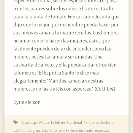
especie de tiranía, sea del esposo sobre la esposa
o de los padres sobre los niños. El tutor está alli
para la planta de tomate. Fue un sabio Jesuita que
dijo que lo mejor que un hombre pueda hacer por
sus niños es amar a la madre de ellos. Los hombres
no amor como lo hacen las mujeres, asi es que
fácilmente pueden dejar de entender como las
mujeres necesitan amar y ser amadas. Una
cucharita de afecto, y ella puede andar otros cien
kilometros! El Espíritu Santo lo dice mas
elegantemente: “Maridos, amad a vuestras
mujeres, y no las tratéis con aspereza” (Col.III,19).
Kyrie eleison.
Arzobispo Marcel Lefebvre
,
Cardenal Pie
,
Cielo
,
Doctrina
católica, dogma, Depósito de la Fe
,
Espíritu Santo
,
esposas
,