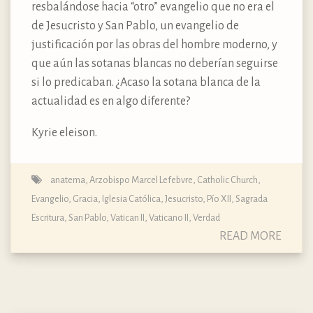
resbalándose hacia “otro” evangelio que no era el
de Jesucristo y San Pablo, un evangelio de
justificación por las obras del hombre moderno, y
que aún las sotanas blancas no deberían seguirse
si lo predicaban. ¿Acaso la sotana blanca de la
actualidad es en algo diferente?
Kyrie eleison.
anatema
,
Arzobispo Marcel Lefebvre
,
Catholic Church
,
Evangelio
,
Gracia
,
Iglesia Católica
,
Jesucristo
,
Pío XII
,
Sagrada
Escritura
,
San Pablo
,
Vatican II
,
Vaticano II
,
Verdad
READ MORE