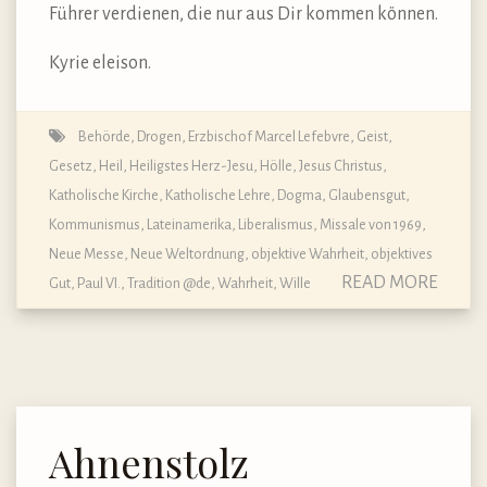
Führer verdienen, die nur aus Dir kommen können.
Kyrie eleison.
Behörde
,
Drogen
,
Erzbischof Marcel Lefebvre
,
Geist
,
Gesetz
,
Heil
,
Heiligstes Herz-Jesu
,
Hölle
,
Jesus Christus
,
Katholische Kirche
,
Katholische Lehre, Dogma, Glaubensgut
,
Kommunismus
,
Lateinamerika
,
Liberalismus
,
Missale von 1969,
Neue Messe
,
Neue Weltordnung
,
objektive Wahrheit
,
objektives
READ MORE
Gut
,
Paul VI.
,
Tradition @de
,
Wahrheit
,
Wille
Ahnenstolz