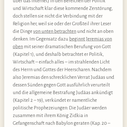
über das Internet) in den Bereichen der Politik
und Wirtschaft klar diese kommende Zerstörung,
doch stellen sie nicht die Verbindung mit der
Religion her, weil sie oder der Großteil ihrer Leser
die Dinge
von unten betrachten
und nicht an oben
denken. Im Gegensatz dazu
beginnt Jeremias von
oben
mit seiner dramatischen Berufung von Gott
(Kapitel 1), und deshalb betrachtet er Politik,
Wirtschaft – einfach alles – im strahlenden Licht
des Herrn und Gottes der Heerscharen. Nachdem
also Jeremias den schrecklichen Verrat Judäas und
dessen Sünden gegen Gott ausführlich verurteilt
und die allgemeine Bestrafung Judäas ankündigt
(Kapitel 2 – 19), verkündet er namentliche
politische Prophezeiungen: Die Judäer werden
zusammen mit ihrem König Zidkia in
Gefangenschaft nach Babylon geraten (Kap. 20 –