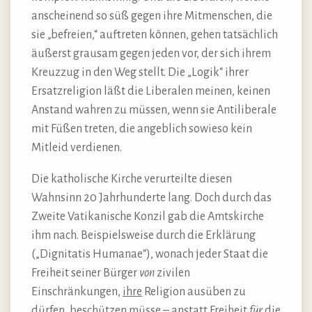
anscheinend so süß gegen ihre Mitmenschen, die
sie „befreien,“ auftreten können, gehen tatsächlich
äußerst grausam gegen jeden vor, der sich ihrem
Kreuzzug in den Weg stellt. Die „Logik“ ihrer
Ersatzreligion läßt die Liberalen meinen, keinen
Anstand wahren zu müssen, wenn sie Antiliberale
mit Füßen treten, die angeblich sowieso kein
Mitleid verdienen.
Die katholische Kirche verurteilte diesen
Wahnsinn 20 Jahrhunderte lang. Doch durch das
Zweite Vatikanische Konzil gab die Amtskirche
ihm nach. Beispielsweise durch die Erklärung
(„Dignitatis Humanae“), wonach jeder Staat die
Freiheit seiner Bürger
von
zivilen
Einschränkungen,
ihre
Religion ausüben zu
dürfen, beschützen müsse – anstatt Freiheit
für
die