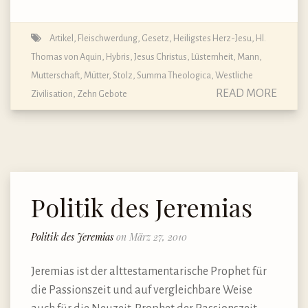
Artikel
,
Fleischwerdung
,
Gesetz
,
Heiligstes Herz-Jesu
,
Hl.
Thomas von Aquin
,
Hybris
,
Jesus Christus
,
Lüsternheit
,
Mann
,
Mutterschaft, Mütter
,
Stolz
,
Summa Theologica
,
Westliche
READ MORE
Zivilisation
,
Zehn Gebote
Politik des Jeremias
Politik des Jeremias
on März 27, 2010
Jeremias ist der alttestamentarische Prophet für
die Passionszeit und auf vergleichbare Weise