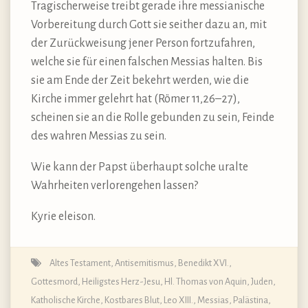
Tragischerweise treibt gerade ihre messianische
Vorbereitung durch Gott sie seither dazu an, mit
der Zurückweisung jener Person fortzufahren,
welche sie für einen falschen Messias halten. Bis
sie am Ende der Zeit bekehrt werden, wie die
Kirche immer gelehrt hat (Römer 11,26–27),
scheinen sie an die Rolle gebunden zu sein, Feinde
des wahren Messias zu sein.
Wie kann der Papst überhaupt solche uralte
Wahrheiten verlorengehen lassen?
Kyrie eleison.
Altes Testament
,
Antisemitismus
,
Benedikt XVI.
,
Gottesmord
,
Heiligstes Herz-Jesu
,
Hl. Thomas von Aquin
,
Juden
,
Katholische Kirche
,
Kostbares Blut
,
Leo XIII.
,
Messias
,
Palästina
,