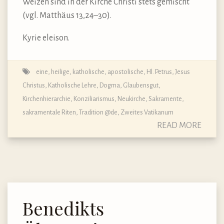
Weizen sind in der Kirche Christi stets gemischt
(vgl. Matthäus 13,24–30).
Kyrie eleison.
eine, heilige, katholische, apostolische
,
Hl. Petrus
,
Jesus
Christus
,
Katholische Lehre, Dogma, Glaubensgut
,
Kirchenhierarchie
,
Konziliarismus
,
Neukirche
,
Sakramente,
sakramentale Riten
,
Tradition @de
,
Zweites Vatikanum
READ MORE
Benedikts