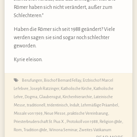
Römer haben sich nicht verändert, außer zum
Schlechteren.“
Haben die Römer sich seit 1988 geändert? Viele
werden sagen: sie sind sogar noch schlechter
geworden.
Kyrie eleison.
Berufungen
,
Bischof Bernard Fellay
,
Erzbischof Marcel
Lefebvre
,
Joseph Ratzinger
,
Katholische Kirche
,
Katholische
Lehre, Dogma, Glaubensgut
,
Kirchenhierarchie
,
Lateinische
Messe, traditionell, tridentinisch, Indult
,
Lehrmäßige Präambel
,
Missale von 1969, Neue Messe
,
praktische Vereinbarung
,
Priesterbruderschaft St. Pius X.
,
Protokoll von 1988
,
Religion @de
,
Rom
,
Tradition @de
,
Winona Seminar
,
Zweites Vatikanum