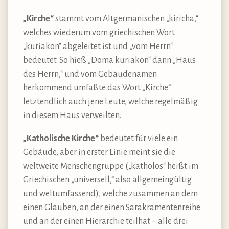
„Kirche“
stammt vom Altgermanischen „kiricha,“
welches wiederum vom griechischen Wort
„kuriakon“ abgeleitet ist und „vom Herrn“
bedeutet. So hieß „Doma kuriakon“ dann „Haus
des Herrn,“ und vom Gebäudenamen
herkommend umfaßte das Wort „Kirche“
letztendlich auch jene Leute, welche regelmäßig
in diesem Haus verweilten.
„Katholische Kirche“
bedeutet für viele ein
Gebäude, aber in erster Linie meint sie die
weltweite Menschengruppe („katholos“ heißt im
Griechischen „universell,“ also allgemeingültig
und weltumfassend), welche zusammen an dem
einen Glauben, an der einen Sarakramentenreihe
und an der einen Hierarchie teilhat – alle drei