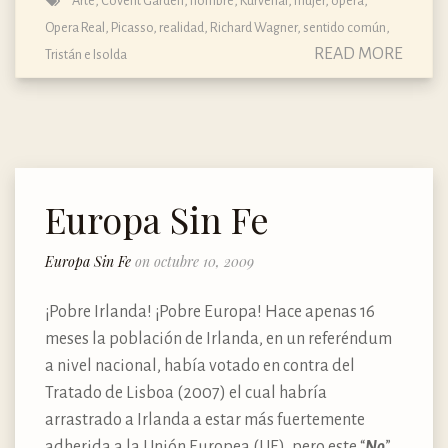
Arte
,
Covent Garden
,
hombre
,
Kurvenal
,
mujer
,
ópera
,
Opera Real
,
Picasso
,
realidad
,
Richard Wagner
,
sentido común
,
READ MORE
Tristán e Isolda
Europa Sin Fe
Europa Sin Fe
on octubre 10, 2009
¡Pobre Irlanda! ¡Pobre Europa! Hace apenas 16
meses la población de Irlanda, en un referéndum
a nivel nacional, había votado en contra del
Tratado de Lisboa (2007) el cual habría
arrastrado a Irlanda a estar más fuertemente
adherida a la Unión Europea (UE), pero este “
No
”