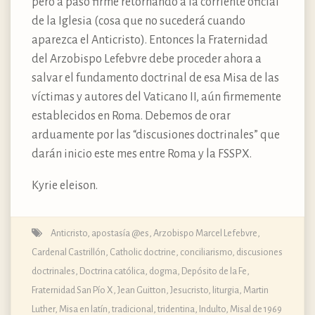
pero a paso firme retornando a la corriente oficial
de la Iglesia (cosa que no sucederá cuando
aparezca el Anticristo). Entonces la Fraternidad
del Arzobispo Lefebvre debe proceder ahora a
salvar el fundamento doctrinal de esa Misa de las
víctimas y autores del Vaticano II, aún firmemente
establecidos en Roma. Debemos de orar
arduamente por las “discusiones doctrinales” que
darán inicio este mes entre Roma y la FSSPX.
Kyrie eleison.
Anticristo
,
apostasía @es
,
Arzobispo Marcel Lefebvre
,
Cardenal Castrillón
,
Catholic doctrine
,
conciliarismo
,
discusiones
doctrinales
,
Doctrina católica, dogma, Depósito de la Fe
,
Fraternidad San Pío X
,
Jean Guitton
,
Jesucristo
,
liturgia
,
Martin
Luther
,
Misa en latín, tradicional, tridentina, Indulto
,
Misal de 1969