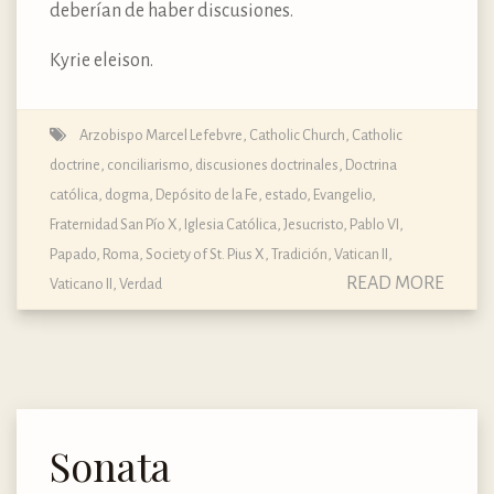
deberían de haber discusiones.
Kyrie eleison.
Arzobispo Marcel Lefebvre
,
Catholic Church
,
Catholic
doctrine
,
conciliarismo
,
discusiones doctrinales
,
Doctrina
católica, dogma, Depósito de la Fe
,
estado
,
Evangelio
,
Fraternidad San Pío X
,
Iglesia Católica
,
Jesucristo
,
Pablo VI
,
Papado
,
Roma
,
Society of St. Pius X
,
Tradición
,
Vatican II
,
READ MORE
Vaticano II
,
Verdad
Sonata