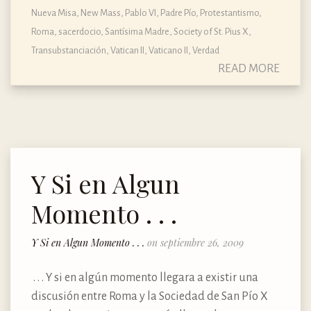
Nueva Misa
,
New Mass
,
Pablo VI
,
Padre Pío
,
Protestantismo
,
Roma
,
sacerdocio
,
Santísima Madre
,
Society of St. Pius X
,
Transubstanciación
,
Vatican II
,
Vaticano II
,
Verdad
READ MORE
Y Si en Algun
Momento . . .
Y Si en Algun Momento . . .
on septiembre 26, 2009
. . . Y si en algún momento llegara a existir una
discusión entre Roma y la Sociedad de San Pío X