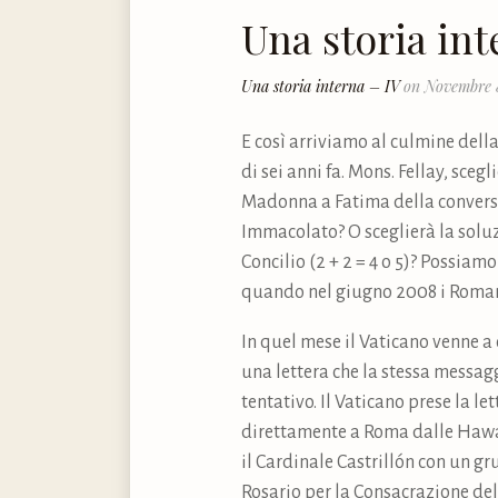
Una storia int
Una storia interna – IV
on Novembre 
E così arriviamo al culmine della 
di sei anni fa. Mons. Fellay, sce
Madonna a Fatima della conversio
Immacolato? O sceglierà la soluz
Concilio (2 + 2 = 4 o 5)? Possiamo
quando nel giugno 2008 i Romani
In quel mese il Vaticano venne a
una lettera che la stessa messa
tentativo. Il Vaticano prese la l
direttamente a Roma dalle Hawaii
il Cardinale Castrillón con un g
Rosario per la Consacrazione del