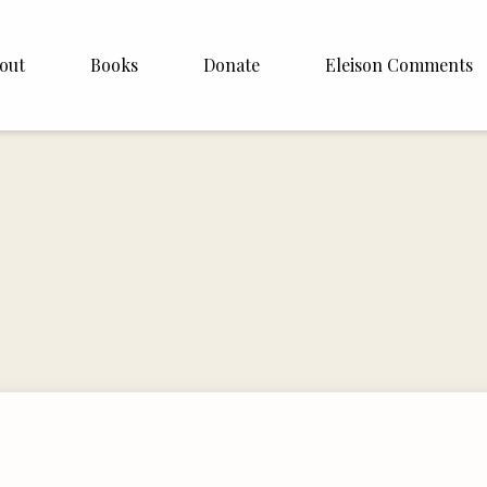
out
Books
Donate
Eleison Comments
p Williamson
About
ite
English
Español
Francais
Deutsh
Italiano
Subscribe