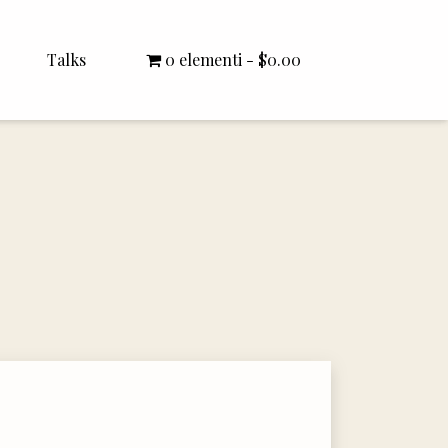
Talks
0 elementi
$0.00
All Talks
Bishop Williamson
Dr. White
Interviews
Literature Seminars
Rector Letters
Sermons