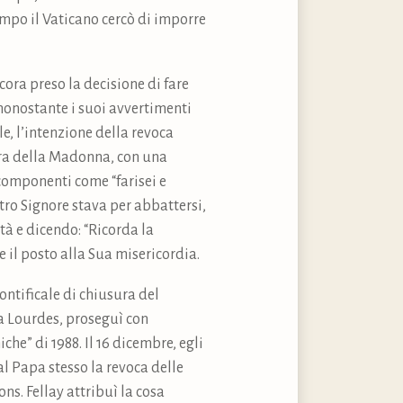
empo il Vaticano cercò di imporre
ora preso la decisione di fare
 nonostante i suoi avvertimenti
le, l’intenzione della revoca
era della Madonna, con una
componenti come “farisei e
tro Signore stava per abbattersi,
tà e dicendo: “Ricorda la
il posto alla Sua misericordia.
ontificale di chiusura del
 a Lourdes, proseguì con
he” di 1988. Il 16 dicembre, egli
al Papa stesso la revoca delle
s. Fellay attribuì la cosa