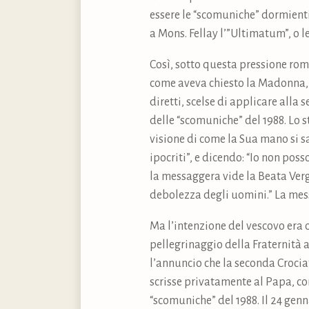
essere le “scomuniche” dormienti
a Mons. Fellay l’”Ultimatum”, o l
Così, sotto questa pressione rom
come aveva chiesto la Madonna, no
diretti, scelse di applicare alla
delle “scomuniche” del 1988. Lo 
visione di come la Sua mano si s
ipocriti”, e dicendo: “Io non pos
la messaggera vide la Beata Verg
debolezza degli uomini.” La mess
Ma l’intenzione del vescovo era o
pellegrinaggio della Fraternità 
l’annuncio che la seconda Crociat
scrisse privatamente al Papa, co
“scomuniche” del 1988. Il 24 gen