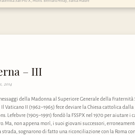
Fraternità San Pio X
,
Mons. Bernard Fellay
,
Santa Madre
erna – III
1, 2014
 messaggi della Madonna al Superiore Generale della Fraternità S
 Il Vaticano II (1962–1965) fece deviare la Chiesa cattolica dalla
. Lefebvre (1905–1991) fondò la FSSPX nel 1970 per aiutare i ca
uro. Ma, non appena morì, i suoi giovani successori, erroneamente
a strada, sognarono di fatto una riconciliazione con la Roma con