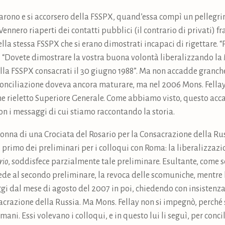
starono e si accorsero della FSSPX, quand’essa compì un pellegr
ennero riaperti dei contatti pubblici (il contrario di privati) fr
lla stessa FSSPX che si erano dimostrati incapaci di rigettare. “P
“Dovete dimostrare la vostra buona volontà liberalizzando la 
ella FSSPX consacrati il 30 giugno 1988”. Ma non accadde granch
iconciliazione doveva ancora maturare, ma nel 2006 Mons. Fellay
nne rieletto Superiore Generale. Come abbiamo visto, questo a
on i messaggi di cui stiamo raccontando la storia.
onna di una Crociata del Rosario per la Consacrazione della Ru
l primo dei preliminari per i colloqui con Roma: la liberalizzaz
rio
, soddisfece parzialmente tale preliminare. Esultante, come s
iede al secondo preliminare, la revoca delle scomuniche, mentr
ggi dal mese di agosto del 2007 in poi, chiedendo con insistenz
acrazione della Russia. Ma Mons. Fellay non si impegnò, perché
i. Essi volevano i colloqui, e in questo lui li seguì, per concili