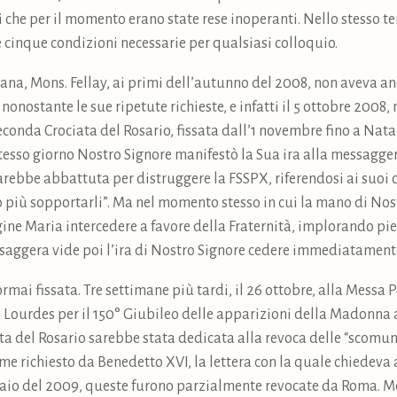
 che per il momento erano state rese inoperanti. Nello stesso t
e cinque condizioni necessarie per qualsiasi colloquio.
ana, Mons. Fellay, ai primi dell’autunno del 2008, non aveva anc
nostante le sue ripetute richieste, e infatti il 5 ottobre 2008,
 seconda Crociata del Rosario, fissata dall’1 novembre fino a Nata
stesso giorno Nostro Signore manifestò la Sua ira alla messagg
arebbe abbattuta per distruggere la FSSPX, riferendosi ai suoi 
so più sopportarli”. Ma nel momento stesso in cui la mano di Nos
ine Maria intercedere a favore della Fraternità, implorando pie
aggera vide poi l’ira di Nostro Signore cedere immediatamente 
rmai fissata. Tre settimane più tardi, il 26 ottobre, alla Messa P
a Lourdes per il 150° Giubileo delle apparizioni della Madonna
a del Rosario sarebbe stata dedicata alla revoca delle “scomunic
me richiesto da Benedetto XVI, la lettera con la quale chiedeva 
naio del 2009, queste furono parzialmente revocate da Roma. Mon