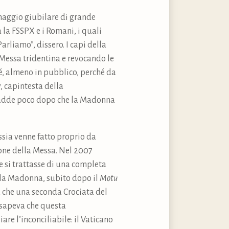
inaggio giubilare di grande
a la FSSPX e i Romani, i quali
arliamo”, dissero. I capi della
Messa tridentina e revocando le
é, almeno in pubblico, perché da
, capintesta della
ccadde poco dopo che la Madonna
ssia venne fatto proprio da
ione della Messa. Nel 2007
e si trattasse di una completa
e la Madonna, subito dopo il
Motu
a che una seconda Crociata del
 sapeva che questa
are l’inconciliabile: il Vaticano