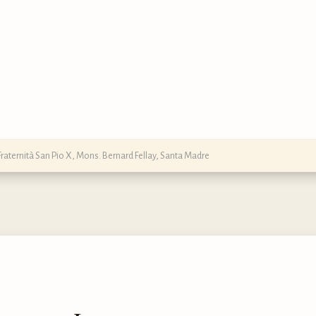
Fraternità San Pio X
,
Mons. Bernard Fellay
,
Santa Madre