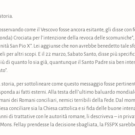
toria.
osservando come il Vescovo fosse ancora esitante, gli disse con 
nda) Crociata per l’intenzione della revoca delle scomuniche”, e
ernità San Pio X”. Lei aggiunse che non avrebbe benedetto tale s
edeli per altri scopi. E il 22 marzo, Sabato Santo, disse più specif
iù di quanto lo sia già, quantunque il Santo Padre sia ben inte
to”.
storia, per sottolineare come questo messaggio fosse pertinente
ponda ai fatti esterni. Alla testa dell’ultimo baluardo mondiale
 mani dei Romani conciliari, nemici terribili della Fede. Dal mo
a conciliare sia la Chiesa cattolica e si fida delle buone intenz
nni di trattative con le autorità romane, li descriveva – in priva
se Mons. Fellay prendesse la decisione sbagliata, la FSSPX sareb