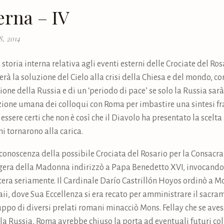
erna – IV
8, 2014
storia interna relativa agli eventi esterni delle Crociate del Ros
glierà la soluzione del Cielo alla crisi della Chiesa e del mondo,
ne della Russia e di un ‘periodo di pace’ se solo la Russia sar
ione umana dei colloqui con Roma per imbastire una sintesi fra l
 essere certi che non è così che il Diavolo ha presentato la scelt
 tornarono alla carica.
 conoscenza della possibile Crociata del Rosario per la Consacra
ggera della Madonna indirizzò a Papa Benedetto XVI, invocando 
ettera seriamente. Il Cardinale Darío Castrillón Hoyos ordinò a Mo
, dove Sua Eccellenza si era recato per amministrare il sacrame
ruppo di diversi prelati romani minacciò Mons. Fellay che se ave
la Russia, Roma avrebbe chiuso la porta ad eventuali futuri col